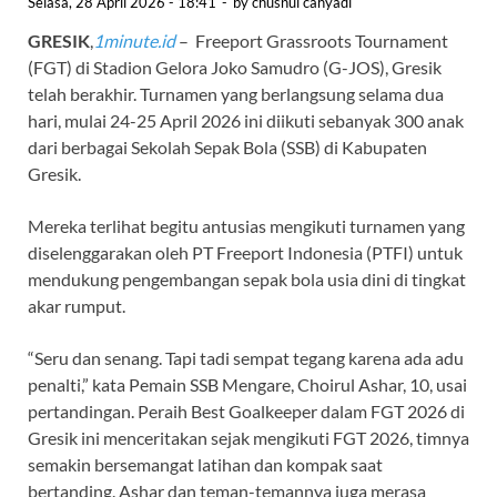
Selasa, 28 April 2026 - 18:41
-
by
chusnul cahyadi
GRESIK
,
1minute.id
– Freeport Grassroots Tournament
(FGT) di Stadion Gelora Joko Samudro (G-JOS), Gresik
telah berakhir. Turnamen yang berlangsung selama dua
hari, mulai 24-25 April 2026 ini diikuti sebanyak 300 anak
dari berbagai Sekolah Sepak Bola (SSB) di Kabupaten
Gresik.
Mereka terlihat begitu antusias mengikuti turnamen yang
diselenggarakan oleh PT Freeport Indonesia (PTFI) untuk
mendukung pengembangan sepak bola usia dini di tingkat
akar rumput.
“Seru dan senang. Tapi tadi sempat tegang karena ada adu
penalti,” kata Pemain SSB Mengare, Choirul Ashar, 10, usai
pertandingan. Peraih Best Goalkeeper dalam FGT 2026 di
Gresik ini menceritakan sejak mengikuti FGT 2026, timnya
semakin bersemangat latihan dan kompak saat
bertanding. Ashar dan teman-temannya juga merasa