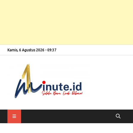
Kamis, 6 Agustus 2026 - 09:37
Selalu Baru, Enak
1minute
Dibaca!