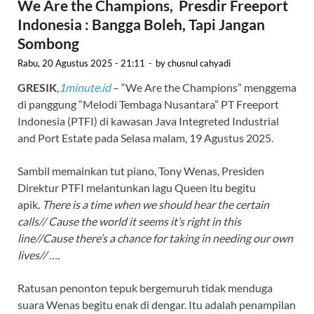
We Are the Champions, Presdir Freeport
Indonesia : Bangga Boleh, Tapi Jangan
Sombong
Rabu, 20 Agustus 2025 - 21:11
-
by
chusnul cahyadi
GRESIK
,
1minute.id
– “We Are the Champions” menggema
di panggung “Melodi Tembaga Nusantara” PT Freeport
Indonesia (PTFI) di kawasan Java Integreted Industrial
and Port Estate pada Selasa malam, 19 Agustus 2025.
Sambil memainkan tut piano, Tony Wenas, Presiden
Direktur PTFI melantunkan lagu Queen itu begitu
apik.
There is a time when we should hear the certain
calls// Cause the world it seems it’s right in this
line//Cause there’s a chance for taking in needing our own
lives// ….
Ratusan penonton tepuk bergemuruh tidak menduga
suara Wenas begitu enak di dengar. Itu adalah penampilan