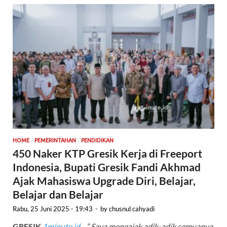
/
/
HOME
PEMERINTAHAN
PENDIDIKAN
450 Naker KTP Gresik Kerja di Freeport
Indonesia, Bupati Gresik Fandi Akhmad
Ajak Mahasiswa Upgrade Diri, Belajar,
Belajar dan Belajar
Rabu, 25 Juni 2025 - 19:43
-
by
chusnul cahyadi
GRESIK
,
1minute.id
– “
Saya mengajak adik-adik semuanya