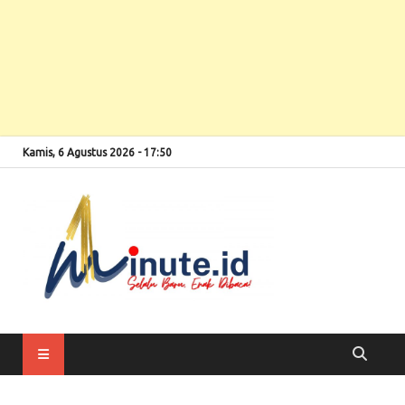
Kamis, 6 Agustus 2026 - 17:50
Selalu Baru, Enak
1minute
Dibaca!