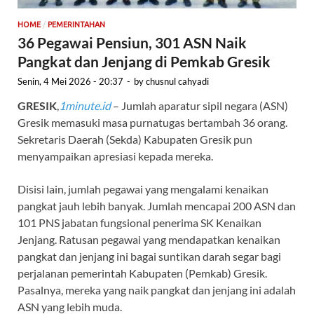
/
HOME
PEMERINTAHAN
36 Pegawai Pensiun, 301 ASN Naik
Pangkat dan Jenjang di Pemkab Gresik
Senin, 4 Mei 2026 - 20:37
-
by
chusnul cahyadi
GRESIK
,
1minute.id
– Jumlah aparatur sipil negara (ASN)
Gresik memasuki masa purnatugas bertambah 36 orang.
Sekretaris Daerah (Sekda) Kabupaten Gresik pun
menyampaikan apresiasi kepada mereka.
Disisi lain, jumlah pegawai yang mengalami kenaikan
pangkat jauh lebih banyak. Jumlah mencapai 200 ASN dan
101 PNS jabatan fungsional penerima SK Kenaikan
Jenjang. Ratusan pegawai yang mendapatkan kenaikan
pangkat dan jenjang ini bagai suntikan darah segar bagi
perjalanan pemerintah Kabupaten (Pemkab) Gresik.
Pasalnya, mereka yang naik pangkat dan jenjang ini adalah
ASN yang lebih muda.