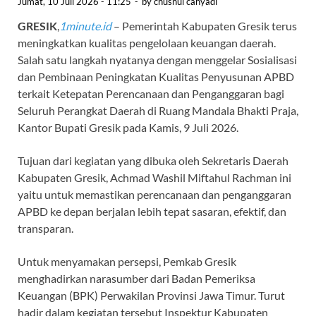
Jumat, 10 Juli 2026 - 11:25
-
by
chusnul cahyadi
GRESIK
,
1minute.id
– Pemerintah Kabupaten Gresik terus
meningkatkan kualitas pengelolaan keuangan daerah.
Salah satu langkah nyatanya dengan menggelar Sosialisasi
dan Pembinaan Peningkatan Kualitas Penyusunan APBD
terkait Ketepatan Perencanaan dan Penganggaran bagi
Seluruh Perangkat Daerah di Ruang Mandala Bhakti Praja,
Kantor Bupati Gresik pada Kamis, 9 Juli 2026.
Tujuan dari kegiatan yang dibuka oleh Sekretaris Daerah
Kabupaten Gresik, Achmad Washil Miftahul Rachman ini
yaitu untuk memastikan perencanaan dan penganggaran
APBD ke depan berjalan lebih tepat sasaran, efektif, dan
transparan.
Untuk menyamakan persepsi, Pemkab Gresik
menghadirkan narasumber dari Badan Pemeriksa
Keuangan (BPK) Perwakilan Provinsi Jawa Timur. Turut
hadir dalam kegiatan tersebut Inspektur Kabupaten