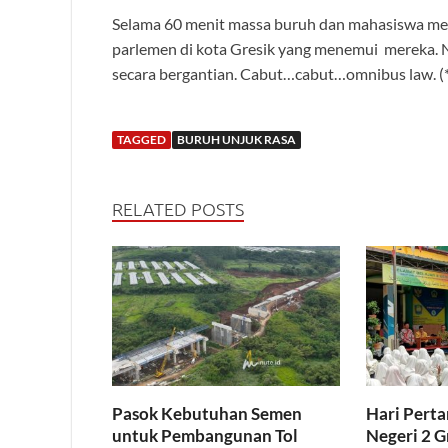
Selama 60 menit massa buruh dan mahasiswa meng
parlemen di kota Gresik yang menemui mereka. 
secara bergantian. Cabut…cabut…omnibus law. (*
TAGGED
BURUH UNJUK RASA
RELATED POSTS
Pasok Kebutuhan Semen
Hari Pert
untuk Pembangunan Tol
Negeri 2 G