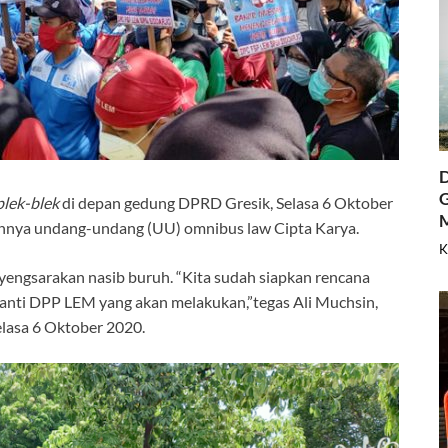
D
G
lek-blek
di depan gedung DPRD Gresik, Selasa 6 Oktober
nnya undang-undang (UU) omnibus law Cipta Karya.
K
engsarakan nasib buruh. “Kita sudah siapkan rencana
Nanti DPP LEM yang akan melakukan,”tegas Ali Muchsin,
lasa 6 Oktober 2020.