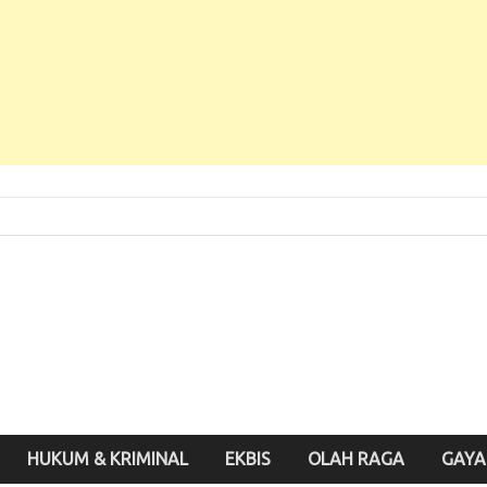
 Baru, Enak Dibaca!
inute.id
HUKUM & KRIMINAL
EKBIS
OLAH RAGA
GAYA