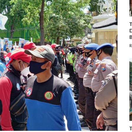
T
D
B
R
T