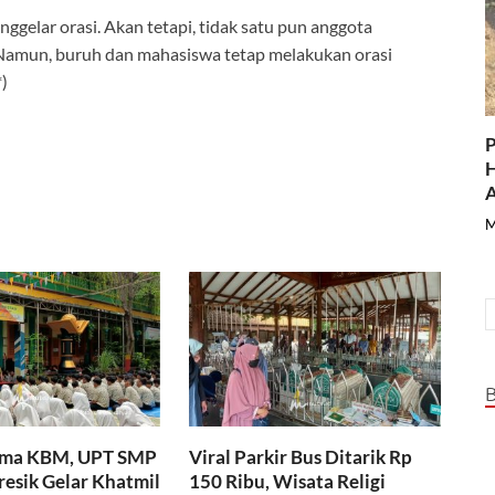
gelar orasi. Akan tetapi, tidak satu pun anggota
Namun, buruh dan mahasiswa tetap melakukan orasi
)
P
H
A
M
ama KBM, UPT SMP
Viral Parkir Bus Ditarik Rp
resik Gelar Khatmil
150 Ribu, Wisata Religi