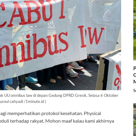
P
G
S
ak UU omnibus law di depan Gedung DPRD Gresik, Selasa 6 Oktober
husnul cahyadi /1minute.id )
lagi memperhatikan protokol kesehatan. Physical
peduli terhadap rakyat. Mohon maaf kalau kami akhirnya