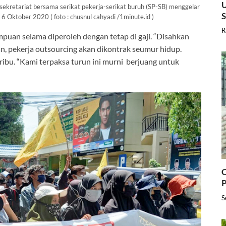
U
retariat bersama serikat pekerja-serikat buruh (SP-SB) menggelar
6 Oktober 2020 ( foto : chusnul cahyadi /1minute.id )
R
mpuan selama diperoleh dengan tetap di gaji. “Disahkan
an, pekerja outsourcing akan dikontrak seumur hidup.
ribu. “Kami terpaksa turun ini murni berjuang untuk
C
P
S