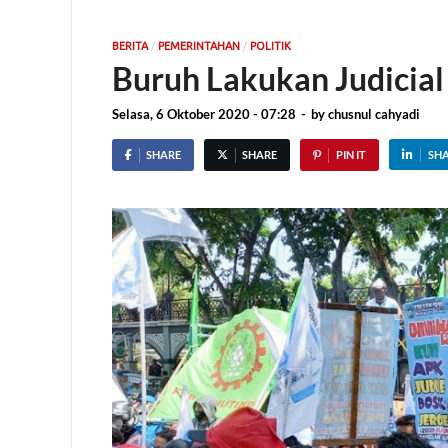
/
/
BERITA
PEMERINTAHAN
POLITIK
Buruh Lakukan Judicia
Selasa, 6 Oktober 2020 - 07:28
-
by
chusnul cahyadi
SHARE
SHARE
PIN IT
SH