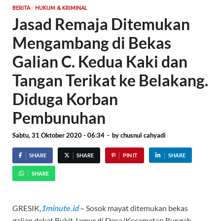
/
BERITA
HUKUM & KRIMINAL
Jasad Remaja Ditemukan
Mengambang di Bekas
Galian C. Kedua Kaki dan
Tangan Terikat ke Belakang.
Diduga Korban
Pembunuhan
Sabtu, 31 Oktober 2020 - 06:34
-
by
chusnul cahyadi
SHARE
SHARE
PIN IT
SHARE
SHARE
GRESIK,
1minute.id
– Sosok mayat ditemukan bekas
galian dekat Bukit Jamur di Desa/Kecamatan Bungah,