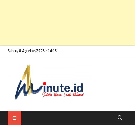
Sabtu, 8 Agustus 2026 - 14:13
Selalu Baru, Enak
1minute
Dibaca!