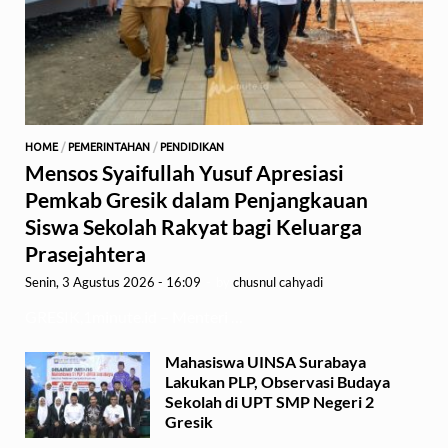
HOME
/
PEMERINTAHAN
/
PENDIDIKAN
Mensos Syaifullah Yusuf Apresiasi
Pemkab Gresik dalam Penjangkauan
Siswa Sekolah Rakyat bagi Keluarga
Prasejahtera
Senin, 3 Agustus 2026 - 16:09
-
by
chusnul cahyadi
GRESIK,1minute.id – Menteri …
Mahasiswa UINSA Surabaya
Lakukan PLP, Observasi Budaya
Sekolah di UPT SMP Negeri 2
Gresik