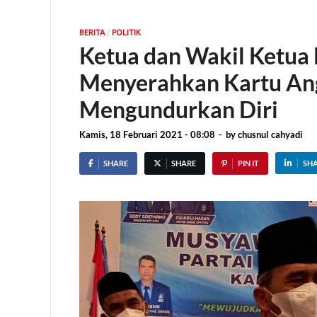
/
BERITA
POLITIK
Ketua dan Wakil Ketua
Menyerahkan Kartu Ang
Mengundurkan Diri
Kamis, 18 Februari 2021 - 08:08
-
by
chusnul cahyadi
SHARE
SHARE
PIN IT
SH