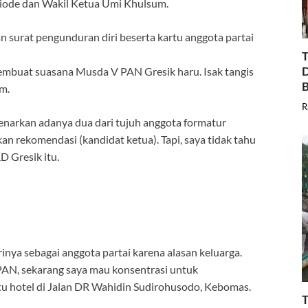
riode dan Wakil Ketua Umi Khulsum.
an surat pengunduran diri beserta kartu anggota partai
T
D
buat suasana Musda V PAN Gresik haru. Isak tangis
B
um.
R
narkan adanya dua dari tujuh anggota formatur
 rekomendasi (kandidat ketua). Tapi, saya tidak tahu
 Gresik itu.
nya sebagai anggota partai karena alasan keluarga.
PAN, sekarang saya mau konsentrasi untuk
atu hotel di Jalan DR Wahidin Sudirohusodo, Kebomas.
T