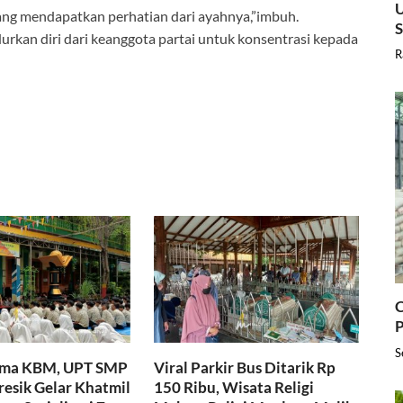
U
rang mendapatkan perhatian dari ayahnya,”imbuh.
rkan diri dari keanggota partai untuk konsentrasi kepada
R
C
P
S
ama KBM, UPT SMP
Viral Parkir Bus Ditarik Rp
resik Gelar Khatmil
150 Ribu, Wisata Religi