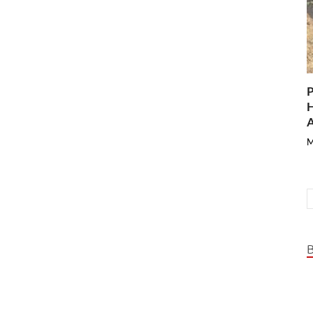
P
H
A
M