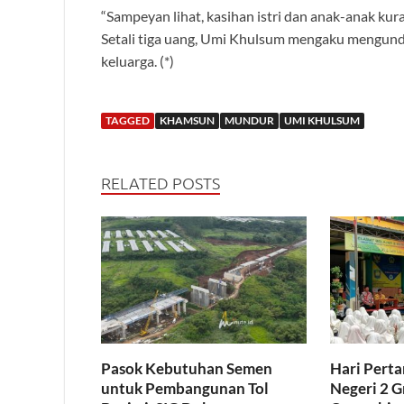
“Sampeyan lihat, kasihan istri dan anak-anak ku
Setali tiga uang, Umi Khulsum mengaku mengundu
keluarga. (*)
TAGGED
KHAMSUN
MUNDUR
UMI KHULSUM
RELATED POSTS
Pasok Kebutuhan Semen
Hari Pert
untuk Pembangunan Tol
Negeri 2 G