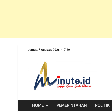
Jumat, 7 Agustus 2026 - 17:29
Selalu
1m
HOME
PEMERINTAHAN
POLITIK