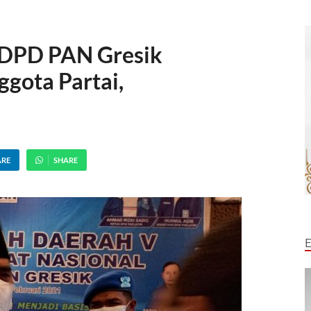
 DPD PAN Gresik
gota Partai,
ARE
SHARE