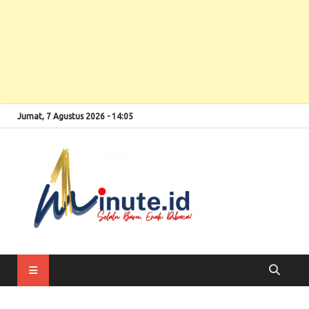
Jumat, 7 Agustus 2026 - 14:05
Selalu Baru, Enak
1minute
Dibaca!