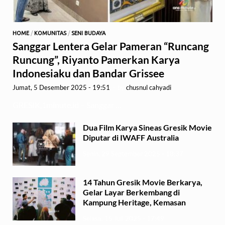
HOME
/
KOMUNITAS
/
SENI BUDAYA
Sanggar Lentera Gelar Pameran “Runcang
Runcung”, Riyanto Pamerkan Karya
Indonesiaku dan Bandar Grissee
Jumat, 5 Desember 2025 - 19:51
-
by
chusnul cahyadi
GRESIK,1minute.id – Sanggar …
Dua Film Karya Sineas Gresik Movie
Diputar di IWAFF Australia
Senin, 29 September 2025 - 18:37
14 Tahun Gresik Movie Berkarya,
Gelar Layar Berkembang di
Kampung Heritage, Kemasan
Selasa, 15 Juli 2025 - 17:49