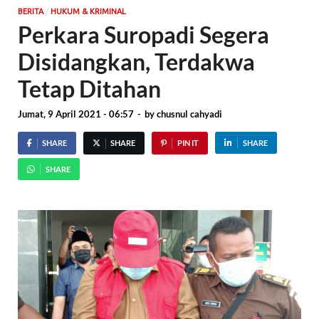
/
BERITA
HUKUM & KRIMINAL
Perkara Suropadi Segera
Disidangkan, Terdakwa
Tetap Ditahan
Jumat, 9 April 2021 - 06:57
-
by
chusnul cahyadi
SHARE
SHARE
PIN IT
SHARE
SHARE