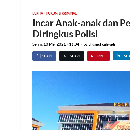
/
BERITA
HUKUM & KRIMINAL
Incar Anak-anak dan P
Diringkus Polisi
Senin, 10 Mei 2021 - 11:34
-
by
chusnul cahyadi
SHARE
SHARE
PIN IT
SH