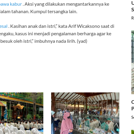
U
bawa kabur
. Aksi yang dilakukan mengantarkannya ke
dalam tahanan. Kumpul tersangka lain.
R
esal
. Kasihan anak dan istri,” kata Arif Wicaksono saat di
engaku, kasus ini menjadi pengalaman berharga agar ke
esuk oleh istri,” imbuhnya nada lirih. (yad)
C
P
S