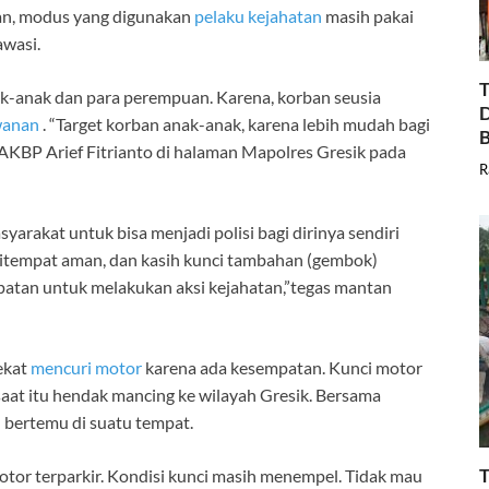
kan, modus yang digunakan
pelaku kejahatan
masih pakai
awasi.
T
ak-anak dan para perempuan. Karena, korban seusia
D
wanan
. “Target korban anak-anak, karena lebih mudah bagi
B
 AKBP Arief Fitrianto di halaman Mapolres Gresik pada
R
rakat untuk bisa menjadi polisi bagi dirinya sendiri
 ditempat aman, dan kasih kunci tambahan (gembok)
mpatan untuk melakukan aksi kejahatan,”tegas mantan
ekat
mencuri motor
karena ada kesempatan. Kunci motor
saat itu hendak mancing ke wilayah Gresik. Bersama
 bertemu di suatu tempat.
T
motor terparkir. Kondisi kunci masih menempel. Tidak mau