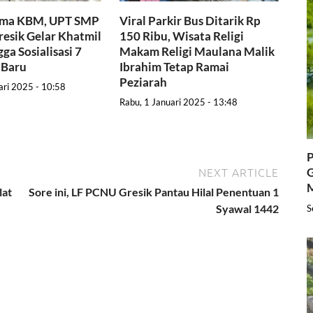
ama KBM, UPT SMP
Viral Parkir Bus Ditarik Rp
resik Gelar Khatmil
150 Ribu, Wisata Religi
ga Sosialisasi 7
Makam Religi Maulana Malik
 Baru
Ibrahim Tetap Ramai
Peziarah
ari 2025 - 10:58
Rabu, 1 Januari 2025 - 13:48
P
NEXT ARTICLE
G
lat
Sore ini, LF PCNU Gresik Pantau Hilal Penentuan 1
Syawal 1442
S