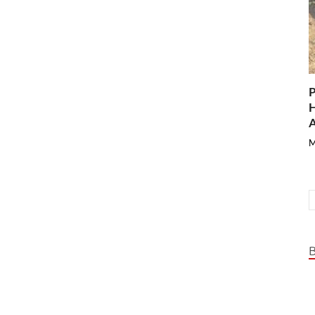
P
H
A
M