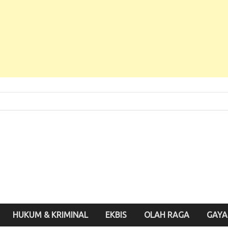
 Baru, Enak Dibaca!
inute.id
HUKUM & KRIMINAL
EKBIS
OLAH RAGA
GAYA