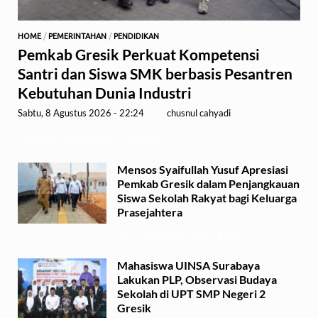
HOME
/
PEMERINTAHAN
/
PENDIDIKAN
Pemkab Gresik Perkuat Kompetensi
Santri dan Siswa SMK berbasis Pesantren
Kebutuhan Dunia Industri
Sabtu, 8 Agustus 2026 - 22:24
-
by
chusnul cahyadi
GRESIK,1minute.id – Menteri …
Mensos Syaifullah Yusuf Apresiasi
Pemkab Gresik dalam Penjangkauan
Siswa Sekolah Rakyat bagi Keluarga
Prasejahtera
Senin, 3 Agustus 2026 - 16:09
Mahasiswa UINSA Surabaya
Lakukan PLP, Observasi Budaya
Sekolah di UPT SMP Negeri 2
Gresik