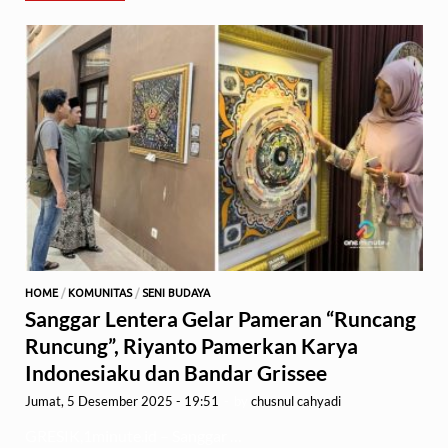
HOME
/
KOMUNITAS
/
SENI BUDAYA
Sanggar Lentera Gelar Pameran “Runcang
Runcung”, Riyanto Pamerkan Karya
Indonesiaku dan Bandar Grissee
Jumat, 5 Desember 2025 - 19:51
-
by
chusnul cahyadi
GRESIK,1minute.id – Sanggar …