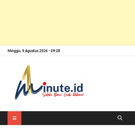
Minggu, 9 Agustus 2026 - 09:28
Selalu Baru, Enak
1minute
Dibaca!