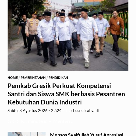
HOME
/
PEMERINTAHAN
/
PENDIDIKAN
Pemkab Gresik Perkuat Kompetensi
Santri dan Siswa SMK berbasis Pesantren
Kebutuhan Dunia Industri
Sabtu, 8 Agustus 2026 - 22:24
-
by
chusnul cahyadi
GRESIK,1minute.id – Menteri …
Mensos Syaifullah Yusuf Apresiasi