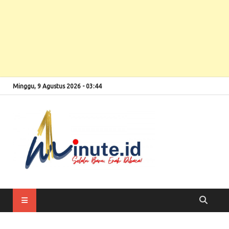
Minggu, 9 Agustus 2026 - 03:44
Selalu Baru, Enak
1minute
Dibaca!