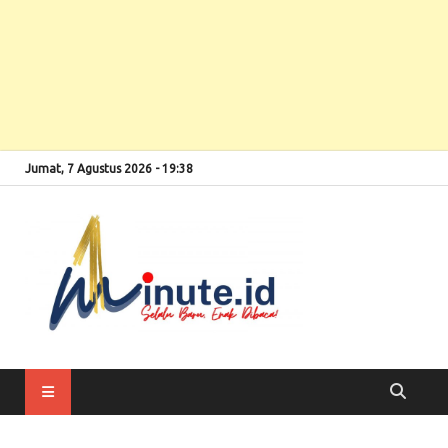
Jumat, 7 Agustus 2026 - 19:38
Selalu Baru, Enak
1minute
Dibaca!