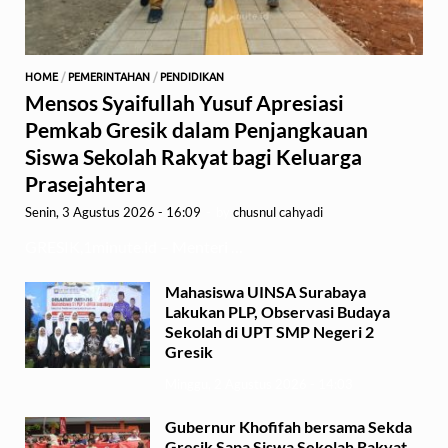
HOME
/
PEMERINTAHAN
/
PENDIDIKAN
Mensos Syaifullah Yusuf Apresiasi
Pemkab Gresik dalam Penjangkauan
Siswa Sekolah Rakyat bagi Keluarga
Prasejahtera
Senin, 3 Agustus 2026 - 16:09
-
by
chusnul cahyadi
GRESIK,1minute.id – Menteri …
Mahasiswa UINSA Surabaya
Lakukan PLP, Observasi Budaya
Sekolah di UPT SMP Negeri 2
Gresik
Minggu, 2 Agustus 2026 - 14:03
Gubernur Khofifah bersama Sekda
Gresik Sapa Siswa Sekolah Rakyat