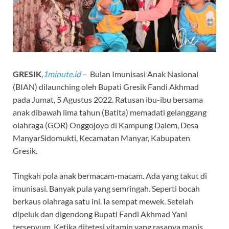
GRESIK
,
1minute.id
– Bulan Imunisasi Anak Nasional
(BIAN) dilaunching oleh Bupati Gresik Fandi Akhmad
pada Jumat, 5 Agustus 2022. Ratusan ibu-ibu bersama
anak dibawah lima tahun (Batita) memadati gelanggang
olahraga (GOR) Onggojoyo di Kampung Dalem, Desa
ManyarSidomukti, Kecamatan Manyar, Kabupaten
Gresik.
Tingkah pola anak bermacam-macam. Ada yang takut di
imunisasi. Banyak pula yang semringah. Seperti bocah
berkaus olahraga satu ini. Ia sempat mewek. Setelah
dipeluk dan digendong Bupati Fandi Akhmad Yani
tersenyum. Ketika ditetesi vitamin yang rasanya manis