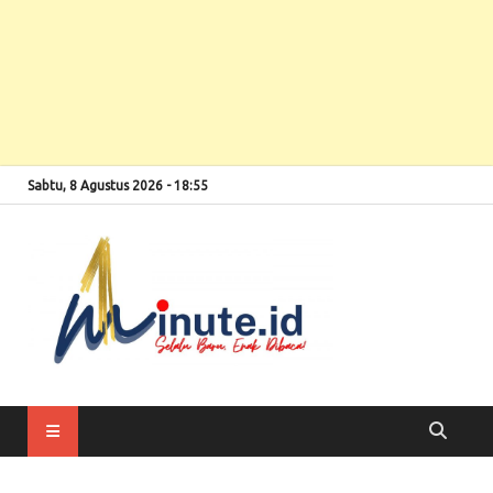
Sabtu, 8 Agustus 2026 - 18:55
Selalu Baru, Enak
1minute
Dibaca!