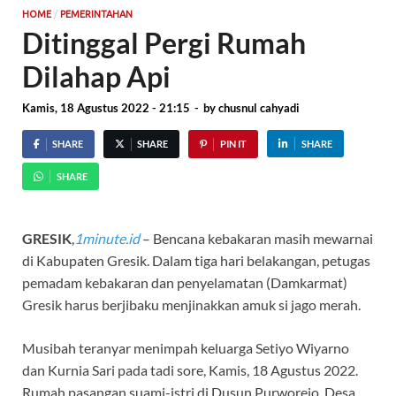
/
HOME
PEMERINTAHAN
Ditinggal Pergi Rumah
Dilahap Api
Kamis, 18 Agustus 2022 - 21:15
-
by
chusnul cahyadi
SHARE
SHARE
PIN IT
SHARE
SHARE
GRESIK
,
1minute.id
– Bencana kebakaran masih mewarnai
di Kabupaten Gresik. Dalam tiga hari belakangan, petugas
pemadam kebakaran dan penyelamatan (Damkarmat)
Gresik harus berjibaku menjinakkan amuk si jago merah.
Musibah teranyar menimpah keluarga Setiyo Wiyarno
dan Kurnia Sari pada tadi sore, Kamis, 18 Agustus 2022.
Rumah pasangan suami-istri di Dusun Purworejo, Desa