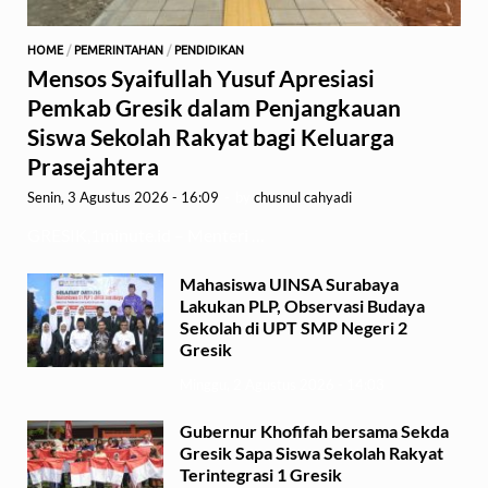
HOME
/
PEMERINTAHAN
/
PENDIDIKAN
Mensos Syaifullah Yusuf Apresiasi
Pemkab Gresik dalam Penjangkauan
Siswa Sekolah Rakyat bagi Keluarga
Prasejahtera
Senin, 3 Agustus 2026 - 16:09
-
by
chusnul cahyadi
GRESIK,1minute.id – Menteri …
Mahasiswa UINSA Surabaya
Lakukan PLP, Observasi Budaya
Sekolah di UPT SMP Negeri 2
Gresik
Minggu, 2 Agustus 2026 - 14:03
Gubernur Khofifah bersama Sekda
Gresik Sapa Siswa Sekolah Rakyat
Terintegrasi 1 Gresik