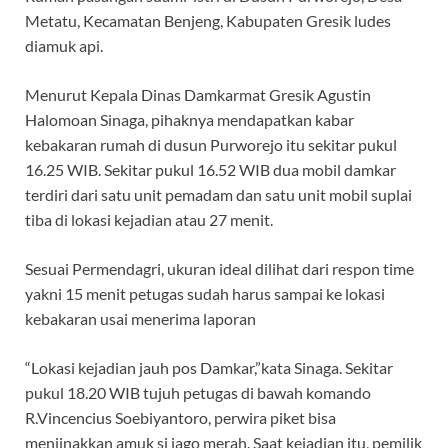
Metatu, Kecamatan Benjeng, Kabupaten Gresik ludes
diamuk api.
Menurut Kepala Dinas Damkarmat Gresik Agustin
Halomoan Sinaga, pihaknya mendapatkan kabar
kebakaran rumah di dusun Purworejo itu sekitar pukul
16.25 WIB. Sekitar pukul 16.52 WIB dua mobil damkar
terdiri dari satu unit pemadam dan satu unit mobil suplai
tiba di lokasi kejadian atau 27 menit.
Sesuai Permendagri, ukuran ideal dilihat dari respon time
yakni 15 menit petugas sudah harus sampai ke lokasi
kebakaran usai menerima laporan
“Lokasi kejadian jauh pos Damkar,”kata Sinaga. Sekitar
pukul 18.20 WIB tujuh petugas di bawah komando
R.Vincencius Soebiyantoro, perwira piket bisa
menjinakkan amuk si jago merah. Saat kejadian itu, pemilik