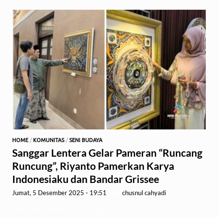
HOME
/
KOMUNITAS
/
SENI BUDAYA
Sanggar Lentera Gelar Pameran “Runcang
Runcung”, Riyanto Pamerkan Karya
Indonesiaku dan Bandar Grissee
Jumat, 5 Desember 2025 - 19:51
-
by
chusnul cahyadi
GRESIK,1minute.id – Sanggar …