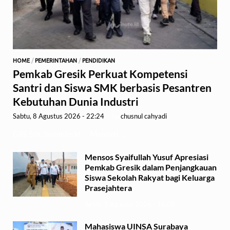
HOME
/
PEMERINTAHAN
/
PENDIDIKAN
Pemkab Gresik Perkuat Kompetensi
Santri dan Siswa SMK berbasis Pesantren
Kebutuhan Dunia Industri
Sabtu, 8 Agustus 2026 - 22:24
-
by
chusnul cahyadi
GRESIK,1minute.id – Menteri …
Mensos Syaifullah Yusuf Apresiasi
Pemkab Gresik dalam Penjangkauan
Siswa Sekolah Rakyat bagi Keluarga
Prasejahtera
Senin, 3 Agustus 2026 - 16:09
Mahasiswa UINSA Surabaya