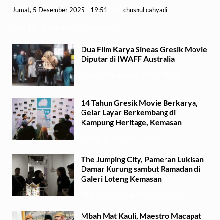
Jumat, 5 Desember 2025 - 19:51
-
by
chusnul cahyadi
GRESIK,1minute.id – Sanggar …
Dua Film Karya Sineas Gresik Movie
Diputar di IWAFF Australia
Senin, 29 September 2025 - 18:37
14 Tahun Gresik Movie Berkarya,
Gelar Layar Berkembang di
Kampung Heritage, Kemasan
Selasa, 15 Juli 2025 - 17:49
The Jumping City, Pameran Lukisan
Damar Kurung sambut Ramadan di
Galeri Loteng Kemasan
Minggu, 23 Februari 2025 - 15:15
Mbah Mat Kauli, Maestro Macapat