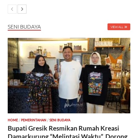
SENI BUDAYA
VIEW ALL
HOME
/
PEMERINTAHAN
/
SENI BUDAYA
Bupati Gresik Resmikan Rumah Kreasi
Damarkurung “Melintasi Waktu”, Dorong