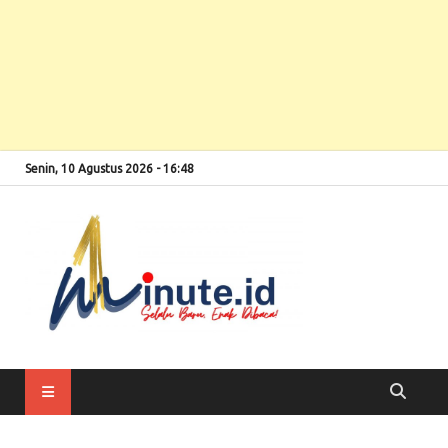
Senin, 10 Agustus 2026 - 16:48
Selalu Baru, Enak
1minute
Dibaca!