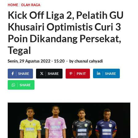
/
HOME
OLAH RAGA
Kick Off Liga 2, Pelatih GU
Khusairi Optimistis Curi 3
Poin Dikandang Persekat,
Tegal
Senin, 29 Agustus 2022 - 15:20
-
by
chusnul cahyadi
SHARE
SHARE
PIN IT
SHARE
SHARE