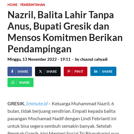
/
HOME
PEMERINTAHAN
Nazril, Balita Lahir Tanpa
Anus, Bupati Gresik dan
Mensos Komitmen Berikan
Pendampingan
Minggu, 13 November 2022 - 19:11
-
by
chusnul cahyadi
SHARE
SHARE
PIN IT
SHARE
SHARE
GRESIK
,
1minute.id
– Keluarga Muhammad Nazril, 6
bulan, tidak berjuang sendirian. Empati kepada balita
pasangan Mochamad Nadif dengan Lindi Febrianti ini
untuk bisa segera sembuh semakin banyak. Setelah
Pemkab Gresik, kini Menteri Sosial Tri Rismaharini pun