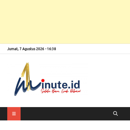
Jumat, 7 Agustus 2026 - 16:38
Selalu Baru, Enak
1minute
Dibaca!