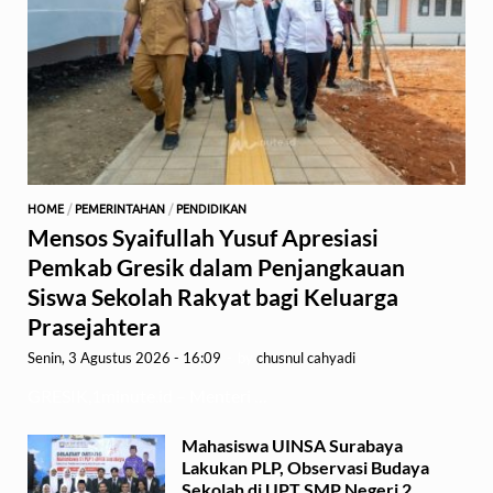
HOME
/
PEMERINTAHAN
/
PENDIDIKAN
Mensos Syaifullah Yusuf Apresiasi
Pemkab Gresik dalam Penjangkauan
Siswa Sekolah Rakyat bagi Keluarga
Prasejahtera
Senin, 3 Agustus 2026 - 16:09
-
by
chusnul cahyadi
GRESIK,1minute.id – Menteri …
Mahasiswa UINSA Surabaya
Lakukan PLP, Observasi Budaya
Sekolah di UPT SMP Negeri 2