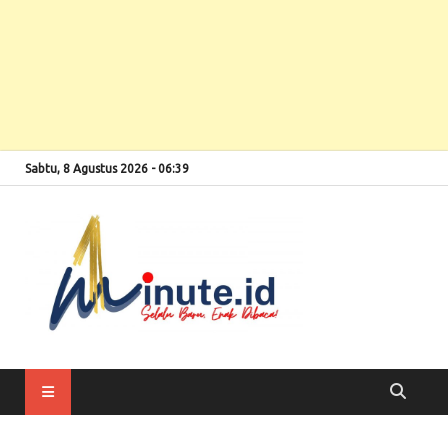
Sabtu, 8 Agustus 2026 - 06:39
Selalu Baru, Enak
1minute
Dibaca!