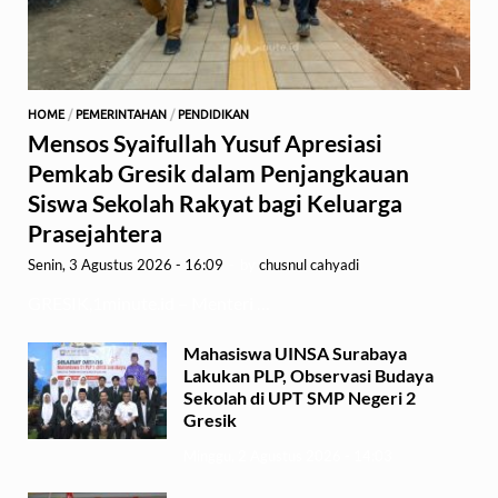
HOME
/
PEMERINTAHAN
/
PENDIDIKAN
Mensos Syaifullah Yusuf Apresiasi
Pemkab Gresik dalam Penjangkauan
Siswa Sekolah Rakyat bagi Keluarga
Prasejahtera
Senin, 3 Agustus 2026 - 16:09
-
by
chusnul cahyadi
GRESIK,1minute.id – Menteri …
Mahasiswa UINSA Surabaya
Lakukan PLP, Observasi Budaya
Sekolah di UPT SMP Negeri 2
Gresik
Minggu, 2 Agustus 2026 - 14:03