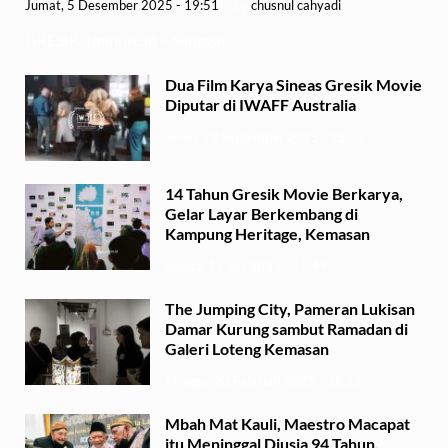
Jumat, 5 Desember 2025 - 19:51
-
by
chusnul cahyadi
GRESIK,1minute.id – Sanggar …
Dua Film Karya Sineas Gresik Movie
Diputar di IWAFF Australia
Senin, 29 September 2025 - 18:37
14 Tahun Gresik Movie Berkarya,
Gelar Layar Berkembang di
Kampung Heritage, Kemasan
Selasa, 15 Juli 2025 - 17:49
The Jumping City, Pameran Lukisan
Damar Kurung sambut Ramadan di
Galeri Loteng Kemasan
Minggu, 23 Februari 2025 - 15:15
Mbah Mat Kauli, Maestro Macapat
itu Meninggal Diusia 94 Tahun,