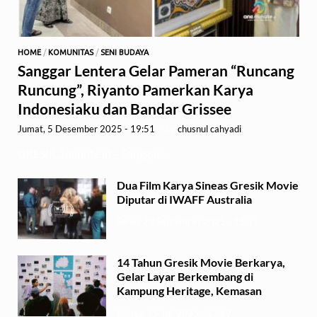
HOME
/
KOMUNITAS
/
SENI BUDAYA
Sanggar Lentera Gelar Pameran “Runcang
Runcung”, Riyanto Pamerkan Karya
Indonesiaku dan Bandar Grissee
Jumat, 5 Desember 2025 - 19:51
-
by
chusnul cahyadi
GRESIK,1minute.id – Sanggar …
Dua Film Karya Sineas Gresik Movie
Diputar di IWAFF Australia
Senin, 29 September 2025 - 18:37
14 Tahun Gresik Movie Berkarya,
Gelar Layar Berkembang di
Kampung Heritage, Kemasan
Selasa, 15 Juli 2025 - 17:49