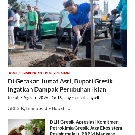
HOME
/
LINGKUNGAN
/
PEMERINTAHAN
Di Gerakan Jumat Asri, Bupati Gresik
Ingatkan Dampak Perubuhan Iklan
Jumat, 7 Agustus 2026 - 16:15
-
by
chusnul cahyadi
GRESIK,1minute.id – Bupati …
DLH Gresik Apresiasi Komitmen
Petrokimia Gresik Jaga Ekosistem
Pesisir melalui PRPM Mangare