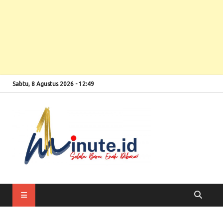
Sabtu, 8 Agustus 2026 - 12:49
Selalu Baru, Enak
1minute
Dibaca!