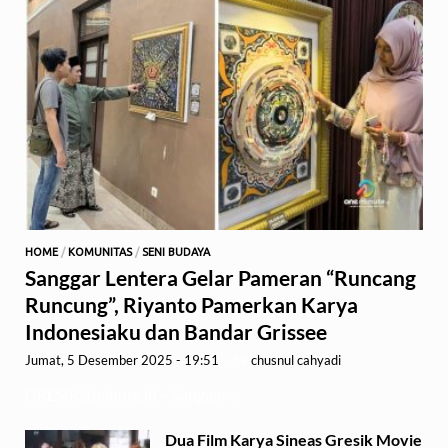
HOME
/
KOMUNITAS
/
SENI BUDAYA
Sanggar Lentera Gelar Pameran “Runcang
Runcung”, Riyanto Pamerkan Karya
Indonesiaku dan Bandar Grissee
Jumat, 5 Desember 2025 - 19:51
-
by
chusnul cahyadi
GRESIK,1minute.id – Sanggar …
Dua Film Karya Sineas Gresik Movie