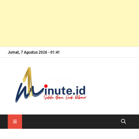
Jumat, 7 Agustus 2026 - 01:41
Selalu Baru, Enak
1minute
Dibaca!