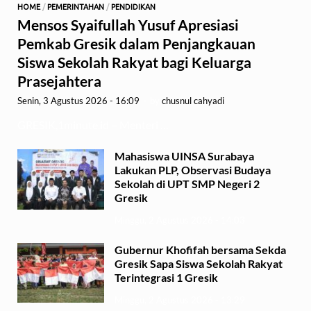
HOME
/
PEMERINTAHAN
/
PENDIDIKAN
Mensos Syaifullah Yusuf Apresiasi
Pemkab Gresik dalam Penjangkauan
Siswa Sekolah Rakyat bagi Keluarga
Prasejahtera
Senin, 3 Agustus 2026 - 16:09
-
by
chusnul cahyadi
GRESIK,1minute.id – Menteri …
Mahasiswa UINSA Surabaya
Lakukan PLP, Observasi Budaya
Sekolah di UPT SMP Negeri 2
Gresik
Minggu, 2 Agustus 2026 - 14:03
Gubernur Khofifah bersama Sekda
Gresik Sapa Siswa Sekolah Rakyat
Terintegrasi 1 Gresik
Minggu, 2 Agustus 2026 - 13:29