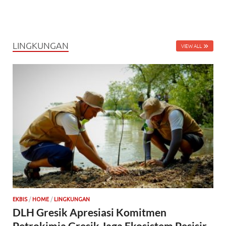
LINGKUNGAN
VIEW ALL
EKBIS
/
HOME
/
LINGKUNGAN
DLH Gresik Apresiasi Komitmen
Petrokimia Gresik Jaga Ekosistem Pesisir