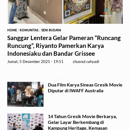
HOME
/
KOMUNITAS
/
SENI BUDAYA
Sanggar Lentera Gelar Pameran “Runcang
Runcung”, Riyanto Pamerkan Karya
Indonesiaku dan Bandar Grissee
Jumat, 5 Desember 2025 - 19:51
-
by
chusnul cahyadi
GRESIK,1minute.id – Sanggar …
Dua Film Karya Sineas Gresik Movie
Diputar di IWAFF Australia
Senin, 29 September 2025 - 18:37
14 Tahun Gresik Movie Berkarya,
Gelar Layar Berkembang di
Kampung Heritage, Kemasan