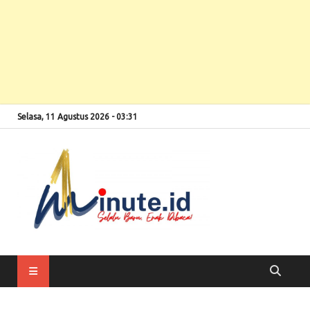
Selasa, 11 Agustus 2026 - 03:31
Selalu Baru, Enak
1minute
Dibaca!