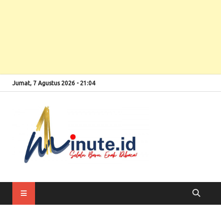
Jumat, 7 Agustus 2026 - 21:04
Selalu Baru, Enak
1minute
Dibaca!