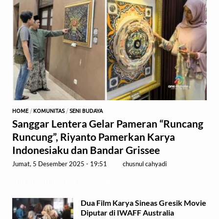
HOME
/
KOMUNITAS
/
SENI BUDAYA
Sanggar Lentera Gelar Pameran “Runcang
Runcung”, Riyanto Pamerkan Karya
Indonesiaku dan Bandar Grissee
Jumat, 5 Desember 2025 - 19:51
-
by
chusnul cahyadi
GRESIK,1minute.id – Sanggar …
Dua Film Karya Sineas Gresik Movie
Diputar di IWAFF Australia