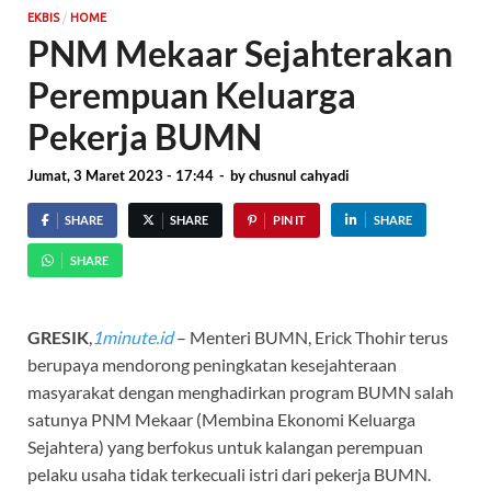
/
EKBIS
HOME
PNM Mekaar Sejahterakan
Perempuan Keluarga
Pekerja BUMN
Jumat, 3 Maret 2023 - 17:44
-
by
chusnul cahyadi
SHARE
SHARE
PIN IT
SHARE
SHARE
GRESIK
,
1minute.id
– Menteri BUMN, Erick Thohir terus
berupaya mendorong peningkatan kesejahteraan
masyarakat dengan menghadirkan program BUMN salah
satunya PNM Mekaar (Membina Ekonomi Keluarga
Sejahtera) yang berfokus untuk kalangan perempuan
pelaku usaha tidak terkecuali istri dari pekerja BUMN.