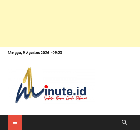
Minggu, 9 Agustus 2026 - 09:23
Selalu Baru, Enak
1minute
Dibaca!