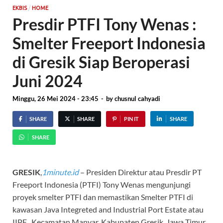
/
EKBIS
HOME
Presdir PTFI Tony Wenas :
Smelter Freeport Indonesia
di Gresik Siap Beroperasi
Juni 2024
Minggu, 26 Mei 2024 - 23:45
-
by
chusnul cahyadi
SHARE
SHARE
PIN IT
SHARE
SHARE
GRESIK
,
1minute.id
– Presiden Direktur atau Presdir PT
Freeport Indonesia (PTFI) Tony Wenas mengunjungi
proyek smelter PTFI dan memastikan Smelter PTFI di
kawasan Java Integreted and Industrial Port Estate atau
IIPE , Kecamatan Manyar, Kabupaten Gresik, Jawa Timur