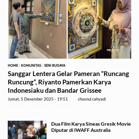
HOME
/
KOMUNITAS
/
SENI BUDAYA
Sanggar Lentera Gelar Pameran “Runcang
Runcung”, Riyanto Pamerkan Karya
Indonesiaku dan Bandar Grissee
Jumat, 5 Desember 2025 - 19:51
-
by
chusnul cahyadi
GRESIK,1minute.id – Sanggar …
Dua Film Karya Sineas Gresik Movie
Diputar di IWAFF Australia