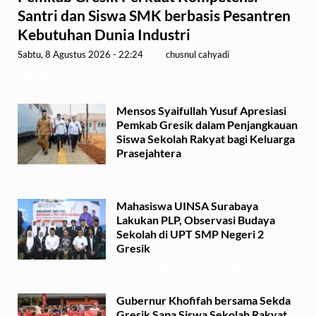
Santri dan Siswa SMK berbasis Pesantren
Kebutuhan Dunia Industri
Sabtu, 8 Agustus 2026 - 22:24
-
by
chusnul cahyadi
GRESIK,1minute.id – Menteri …
Mensos Syaifullah Yusuf Apresiasi
Pemkab Gresik dalam Penjangkauan
Siswa Sekolah Rakyat bagi Keluarga
Prasejahtera
Senin, 3 Agustus 2026 - 16:09
Mahasiswa UINSA Surabaya
Lakukan PLP, Observasi Budaya
Sekolah di UPT SMP Negeri 2
Gresik
Minggu, 2 Agustus 2026 - 14:03
Gubernur Khofifah bersama Sekda
Gresik Sapa Siswa Sekolah Rakyat