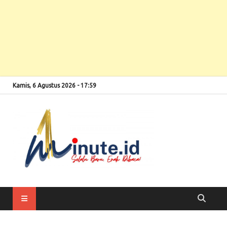
Kamis, 6 Agustus 2026 - 17:59
Selalu Baru, Enak
1minute
Dibaca!