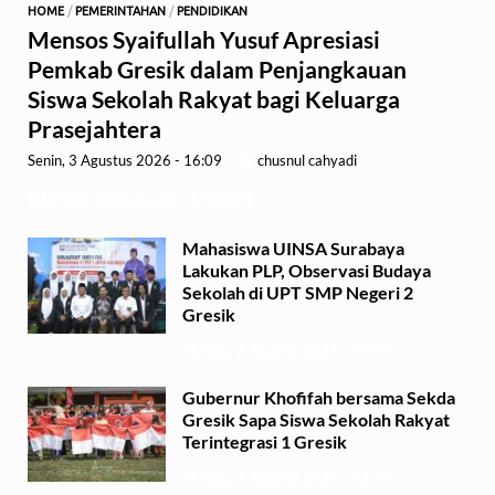
HOME
/
PEMERINTAHAN
/
PENDIDIKAN
Mensos Syaifullah Yusuf Apresiasi
Pemkab Gresik dalam Penjangkauan
Siswa Sekolah Rakyat bagi Keluarga
Prasejahtera
Senin, 3 Agustus 2026 - 16:09
-
by
chusnul cahyadi
GRESIK,1minute.id – Menteri …
Mahasiswa UINSA Surabaya
Lakukan PLP, Observasi Budaya
Sekolah di UPT SMP Negeri 2
Gresik
Minggu, 2 Agustus 2026 - 14:03
Gubernur Khofifah bersama Sekda
Gresik Sapa Siswa Sekolah Rakyat
Terintegrasi 1 Gresik
Minggu, 2 Agustus 2026 - 13:29