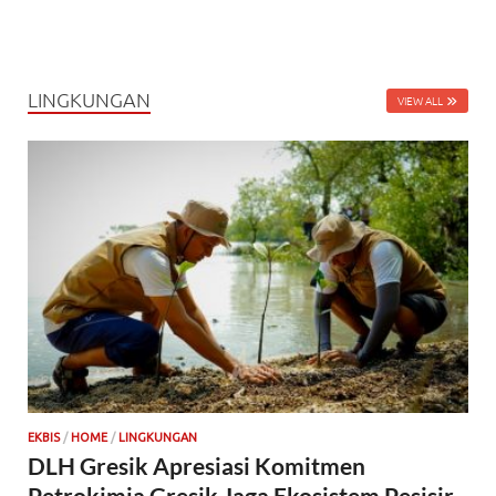
LINGKUNGAN
VIEW ALL
EKBIS
/
HOME
/
LINGKUNGAN
DLH Gresik Apresiasi Komitmen
Petrokimia Gresik Jaga Ekosistem Pesisir