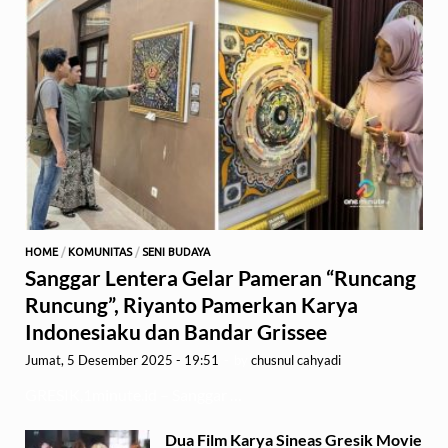
HOME
/
KOMUNITAS
/
SENI BUDAYA
Sanggar Lentera Gelar Pameran “Runcang
Runcung”, Riyanto Pamerkan Karya
Indonesiaku dan Bandar Grissee
Jumat, 5 Desember 2025 - 19:51
-
by
chusnul cahyadi
GRESIK,1minute.id – Sanggar …
Dua Film Karya Sineas Gresik Movie