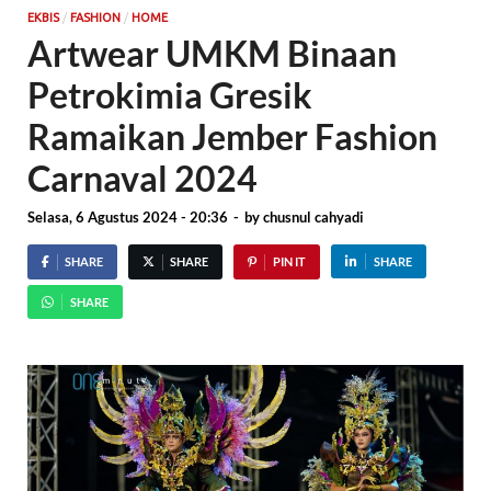
/
/
EKBIS
FASHION
HOME
Artwear UMKM Binaan
Petrokimia Gresik
Ramaikan Jember Fashion
Carnaval 2024
Selasa, 6 Agustus 2024 - 20:36
-
by
chusnul cahyadi
SHARE
SHARE
PIN IT
SHARE
SHARE