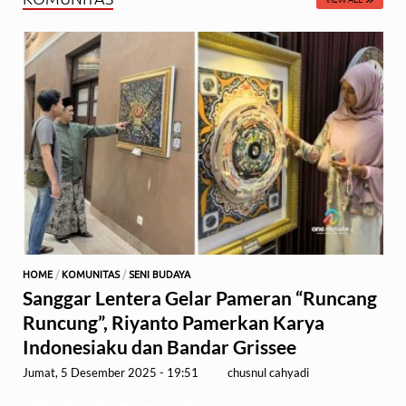
HOME
/
KOMUNITAS
/
SENI BUDAYA
Sanggar Lentera Gelar Pameran “Runcang
Runcung”, Riyanto Pamerkan Karya
Indonesiaku dan Bandar Grissee
Jumat, 5 Desember 2025 - 19:51
-
by
chusnul cahyadi
GRESIK,1minute.id – Sanggar …