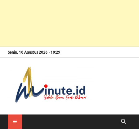
Senin, 10 Agustus 2026 - 10:29
Selalu Baru, Enak
1minute
Dibaca!