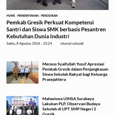
HOME
/
PEMERINTAHAN
/
PENDIDIKAN
Pemkab Gresik Perkuat Kompetensi
Santri dan Siswa SMK berbasis Pesantren
Kebutuhan Dunia Industri
Sabtu, 8 Agustus 2026 - 22:24
-
by
chusnul cahyadi
GRESIK,1minute.id – Menteri …
Mensos Syaifullah Yusuf Apresiasi
Pemkab Gresik dalam Penjangkauan
Siswa Sekolah Rakyat bagi Keluarga
Prasejahtera
Senin, 3 Agustus 2026 - 16:09
Mahasiswa UINSA Surabaya
Lakukan PLP, Observasi Budaya
Sekolah di UPT SMP Negeri 2
Gresik