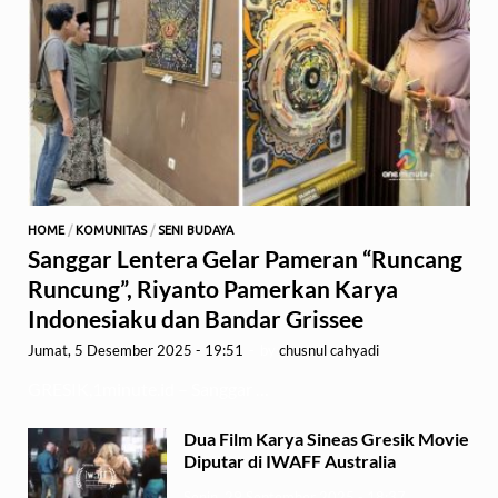
HOME
/
KOMUNITAS
/
SENI BUDAYA
Sanggar Lentera Gelar Pameran “Runcang
Runcung”, Riyanto Pamerkan Karya
Indonesiaku dan Bandar Grissee
Jumat, 5 Desember 2025 - 19:51
-
by
chusnul cahyadi
GRESIK,1minute.id – Sanggar …
Dua Film Karya Sineas Gresik Movie
Diputar di IWAFF Australia
Senin, 29 September 2025 - 18:37