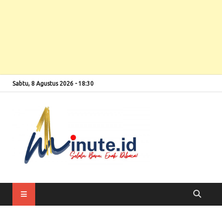
Sabtu, 8 Agustus 2026 - 18:30
Selalu Baru, Enak
1minute
Dibaca!