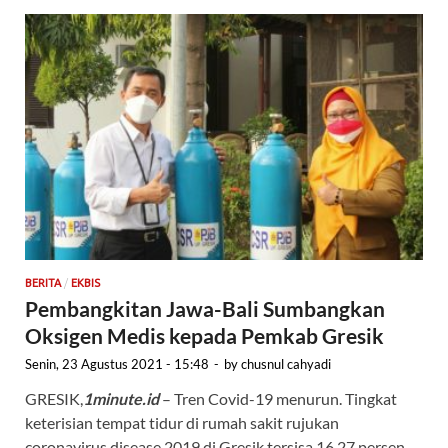
/
BERITA
EKBIS
Pembangkitan Jawa-Bali Sumbangkan
Oksigen Medis kepada Pemkab Gresik
Senin, 23 Agustus 2021 - 15:48
-
by
chusnul cahyadi
GRESIK,
1minute.id
– Tren Covid-19 menurun. Tingkat
keterisian tempat tidur di rumah sakit rujukan
coronavirus disease 2019 di Gresik tersisa 16,27 persen