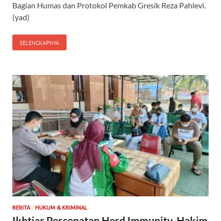
Bagian Humas dan Protokol Pemkab Gresik Reza Pahlevi.
(yad)
SELENGKAPNYA
/
BERITA
HUKUM & KRIMINAL
Ikhtiar Percepatan Herd Immunity, Hakim