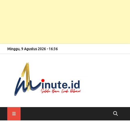
Minggu, 9 Agustus 2026 - 16:36
Selalu Baru, Enak
1minute
Dibaca!