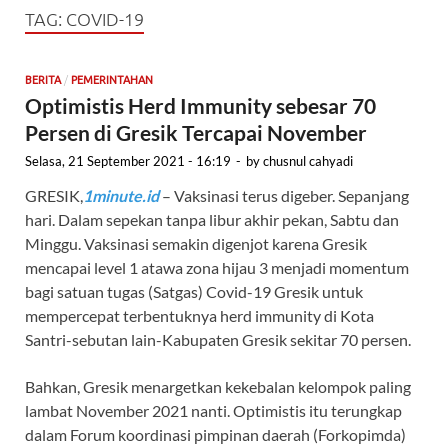
TAG:
COVID-19
/
BERITA
PEMERINTAHAN
Optimistis Herd Immunity sebesar 70
Persen di Gresik Tercapai November
Selasa, 21 September 2021 - 16:19
-
by
chusnul cahyadi
GRESIK,
1minute.id
– Vaksinasi terus digeber. Sepanjang
hari. Dalam sepekan tanpa libur akhir pekan, Sabtu dan
Minggu. Vaksinasi semakin digenjot karena Gresik
mencapai level 1 atawa zona hijau 3 menjadi momentum
bagi satuan tugas (Satgas) Covid-19 Gresik untuk
mempercepat terbentuknya herd immunity di Kota
Santri-sebutan lain-Kabupaten Gresik sekitar 70 persen.
Bahkan, Gresik menargetkan kekebalan kelompok paling
lambat November 2021 nanti. Optimistis itu terungkap
dalam Forum koordinasi pimpinan daerah (Forkopimda)