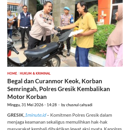
/
HOME
HUKUM & KRIMINAL
Begal dan Curanmor Keok, Korban
Semringah, Polres Gresik Kembalikan
Motor Korban
Minggu, 31 Mei 2026 - 14:28
-
by
chusnul cahyadi
GRESIK
,
1minute.id
– Komitmen Polres Gresik dalam
menjaga keamanan sekaligus memulihkan hak-hak
masyarakat kembali dibuktikan lewat aksi nyata. Kapolres