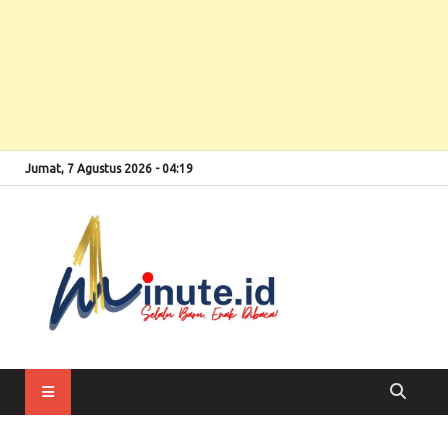
Jumat, 7 Agustus 2026 - 04:19
Selalu Baru, Enak
1minute
Dibaca!