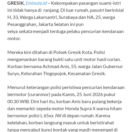
GRESIK
,
1minute.id
– Kekompakan pasangan suami-istri
ini tidak hanya di ranjang. Di luar rumah, pasutri berinisial
H, 33, Warga Lakarsantri, Surabaya dan NA, 25, warga
Pesanggrahan, Jakarta Selatan ini pun
seiya
sekata
menjadi terduga pelaku pencurian kendaraan
motor.
Mereka kini ditahan di Polsek Gresik Kota. Polisi
mengamankan barang bukti satu unit motor hasil curian.
Korban bernama Achmad Anis, 55, warga Jalan Gubernur
Suryo, Kelurahan Tlogopojok, Kecamatan Gresik.
Menurut keterangan polisi peristiwa pencurian kendaraan
bermotor (curanmor) pada Kamis, 25 Juni 2026 pukul
00.30 WIB. Dini hari itu, korban Anis baru pulang bekerja
dan memarkir sepeda motor Honda Supra X warna hitam
bernomor polisi L 65xx JW di depan rumah. Karena
kelelahan, korban langsung masuk untuk beristirahat
tanpa mencabut kunci kontak yang masih menempel di