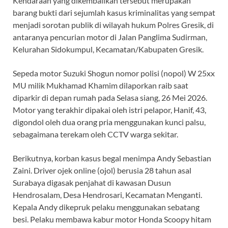
​Kendaraan yang dikembalikan tersebut merupakan
barang bukti dari sejumlah kasus kriminalitas yang sempat
menjadi sorotan publik di wilayah hukum Polres Gresik, di
antaranya pencurian motor di Jalan Panglima Sudirman,
Kelurahan Sidokumpul, Kecamatan/Kabupaten Gresik.
Sepeda motor Suzuki Shogun nomor polisi (nopol) W 25xx
MU milik Mukhamad Khamim dilaporkan raib saat
diparkir di depan rumah pada Selasa siang, 26 Mei 2026.
Motor yang terakhir dipakai oleh istri pelapor, Hanif, 43,
digondol oleh dua orang pria menggunakan kunci palsu,
sebagaimana terekam oleh CCTV warga sekitar.
Berikutnya, korban kasus begal menimpa Andy Sebastian
Zaini. Driver ojek online (ojol) berusia 28 tahun asal
Surabaya digasak penjahat di kawasan Dusun
Hendrosalam, Desa Hendrosari, Kecamatan Menganti.
Kepala Andy dikepruk pelaku menggunakan sebatang
besi. Pelaku membawa kabur motor Honda Scoopy hitam