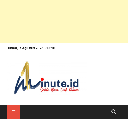
Jumat, 7 Agustus 2026 - 10:10
Selalu Baru, Enak
1minute
Dibaca!