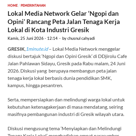
/
HOME
PEMERINTAHAN
Lokal Media Network Gelar ‘Ngopi dan
Opini’ Rancang Peta Jalan Tenaga Kerja
Lokal di Kota Industri Gresik
Kamis, 25 Juni 2026 - 12:14
-
by
chusnul cahyadi
GRESIK
,
1minute.id
– Lokal Media Network menggelar
diskusi bertajuk ‘Ngopi dan Opini Gresik’ di DDjirolu Cafe
Jalan Pahlawan Sidayu, Gresik pada Rabu malam, 24 Juni
2026. Diskusi yang berupaya membangun peta jalan
tenaga kerja lokal berbasis dunia pendidikan SMK,
kampus, hingga pesantren.
Serta, mempersiapkan dan melindungi warga lokal untuk
kebutuhan ketenagakerjaan di masa mendatang, seiring
masifnya pembangunan industri di Gresik wilayah utara.
Diskusi mengusung tema ‘Menyiapkan dan Melindungi
Tenaga Kerja Lokal’, menghadirkan empat narasumber