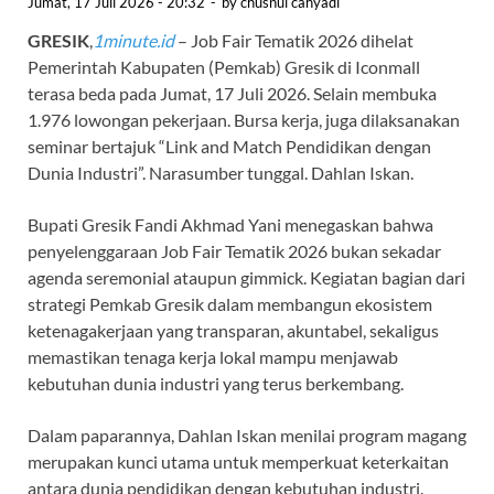
Jumat, 17 Juli 2026 - 20:32
-
by
chusnul cahyadi
GRESIK
,
1minute.id
– Job Fair Tematik 2026 dihelat
Pemerintah Kabupaten (Pemkab) Gresik di Iconmall
terasa beda pada Jumat, 17 Juli 2026. Selain membuka
1.976 lowongan pekerjaan. Bursa kerja, juga dilaksanakan
seminar bertajuk “Link and Match Pendidikan dengan
Dunia Industri”. Narasumber tunggal. Dahlan Iskan.
Bupati Gresik Fandi Akhmad Yani menegaskan bahwa
penyelenggaraan Job Fair Tematik 2026 bukan sekadar
agenda seremonial ataupun gimmick. Kegiatan bagian dari
strategi Pemkab Gresik dalam membangun ekosistem
ketenagakerjaan yang transparan, akuntabel, sekaligus
memastikan tenaga kerja lokal mampu menjawab
kebutuhan dunia industri yang terus berkembang.
Dalam paparannya, Dahlan Iskan menilai program magang
merupakan kunci utama untuk memperkuat keterkaitan
antara dunia pendidikan dengan kebutuhan industri.