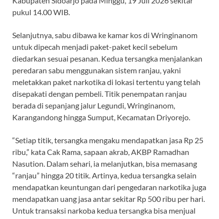
Kabupaten Sidoarjo pada Minggu, 19 Juli 2026 sekitar
pukul 14.00 WIB.
Selanjutnya, sabu dibawa ke kamar kos di Wringinanom
untuk dipecah menjadi paket-paket kecil sebelum
diedarkan sesuai pesanan. Kedua tersangka menjalankan
peredaran sabu menggunakan sistem ranjau, yakni
meletakkan paket narkotika di lokasi tertentu yang telah
disepakati dengan pembeli. Titik penempatan ranjau
berada di sepanjang jalur Legundi, Wringinanom,
Karangandong hingga Sumput, Kecamatan Driyorejo.
“Setiap titik, tersangka mengaku mendapatkan jasa Rp 25
ribu,” kata Cak Rama, sapaan akrab, AKBP Ramadhan
Nasution. Dalam sehari, ia melanjutkan, bisa memasang
“ranjau” hingga 20 titik. Artinya, kedua tersangka selain
mendapatkan keuntungan dari pengedaran narkotika juga
mendapatkan uang jasa antar sekitar Rp 500 ribu per hari.
Untuk transaksi narkoba kedua tersangka bisa menjual