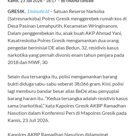
Kamis, 23 Juli 2026 - 16:17
-
by
chusnul cahyadi
GRESIK
,
1minute.id
– Satuan Reserse Narkoba
(Satresnarkoba) Polres Gresik menggerebek rumah kos di
Desa Pasinan Lemahputih, Kecamatan Wringinanom.
Dalam penggerebekan itu, anak buah AKP Ahmad Yani,
Kasatreskoba Polres Gresik mengamankan dua orang
pengedar berinisial DE alias Bedun, 32, residivis kasus
narkotika yang pernah divonis enam tahun penjara pada
2018 dan MWF, 30.
Selain dua tersangka itu, polisi mengamankan barang
bukti diduga sabu-sabu seberat 38,066 gram. Kini, polisi
lagi memburu bandar besar alias BeDe atau penyuplai
barang haram itu. “Kedua tersangka adalah residivis kasus
sama (narkotika),” kata Kapolres Gresik AKBP Ramadhan
Nasution dalam Konferensi Pers di Mapolres Gresik pada
Kamis, 23 Juli 2026.
Kapolres AKBP Ramadhan Nasution didampingi