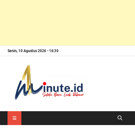
Senin, 10 Agustus 2026 - 16:30
Selalu Baru, Enak
1minute
Dibaca!