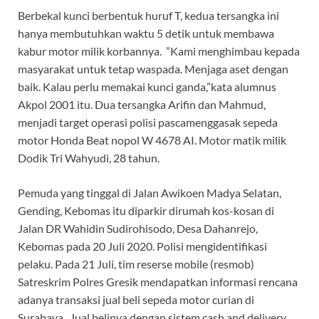
Berbekal kunci berbentuk huruf T, kedua tersangka ini
hanya membutuhkan waktu 5 detik untuk membawa
kabur motor milik korbannya. ”Kami menghimbau kepada
masyarakat untuk tetap waspada. Menjaga aset dengan
baik. Kalau perlu memakai kunci ganda,”kata alumnus
Akpol 2001 itu. Dua tersangka Arifin dan Mahmud,
menjadi target operasi polisi pascamenggasak sepeda
motor Honda Beat nopol W 4678 AI. Motor matik milik
Dodik Tri Wahyudi, 28 tahun.
Pemuda yang tinggal di Jalan Awikoen Madya Selatan,
Gending, Kebomas itu diparkir dirumah kos-kosan di
Jalan DR Wahidin Sudirohisodo, Desa Dahanrejo,
Kebomas pada 20 Juli 2020. Polisi mengidentifikasi
pelaku. Pada 21 Juli, tim reserse mobile (resmob)
Satreskrim Polres Gresik mendapatkan informasi rencana
adanya transaksi jual beli sepeda motor curian di
Surabaya. Jual belinya dengan sistem cash and delivery