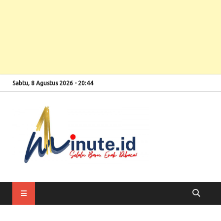
Sabtu, 8 Agustus 2026 - 20:44
Selalu Baru, Enak
1minute
Dibaca!