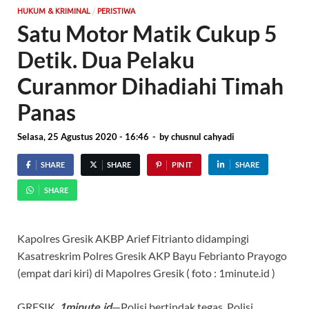
/
HUKUM & KRIMINAL
PERISTIWA
Satu Motor Matik Cukup 5
Detik. Dua Pelaku
Curanmor Dihadiahi Timah
Panas
Selasa, 25 Agustus 2020 - 16:46
-
by
chusnul cahyadi
SHARE
SHARE
PIN IT
SHARE
SHARE
Kapolres Gresik AKBP Arief Fitrianto didampingi
Kasatreskrim Polres Gresik AKP Bayu Febrianto Prayogo
(empat dari kiri) di Mapolres Gresik ( foto : 1minute.id )
GRESIK,
1minute.id
—Polisi bertindak tegas. Polisi