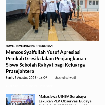
HOME
/
PEMERINTAHAN
/
PENDIDIKAN
Mensos Syaifullah Yusuf Apresiasi
Pemkab Gresik dalam Penjangkauan
Siswa Sekolah Rakyat bagi Keluarga
Prasejahtera
Senin, 3 Agustus 2026 - 16:09
-
by
chusnul cahyadi
GRESIK,1minute.id – Menteri …
Mahasiswa UINSA Surabaya
Lakukan PLP, Observasi Budaya