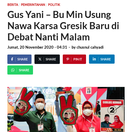
/
/
BERITA
PEMERINTAHAN
POLITIK
Gus Yani – Bu Min Usung
Nawa Karsa Gresik Baru di
Debat Nanti Malam
Jumat, 20 November 2020 - 04:31
-
by
chusnul cahyadi
SHARE
SHARE
PIN IT
SHARE
SHARE