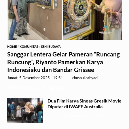
HOME
/
KOMUNITAS
/
SENI BUDAYA
Sanggar Lentera Gelar Pameran “Runcang
Runcung”, Riyanto Pamerkan Karya
Indonesiaku dan Bandar Grissee
Jumat, 5 Desember 2025 - 19:51
-
by
chusnul cahyadi
GRESIK,1minute.id – Sanggar …
Dua Film Karya Sineas Gresik Movie
Diputar di IWAFF Australia
Senin, 29 September 2025 - 18:37