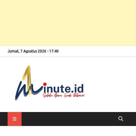
Jumat, 7 Agustus 2026 - 17:40
Selalu Baru, Enak
1minute
Dibaca!