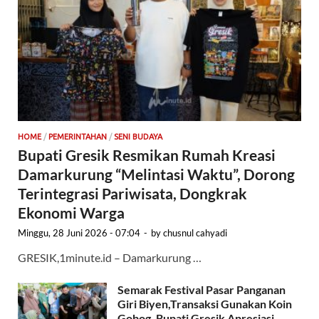
HOME
/
PEMERINTAHAN
/
SENI BUDAYA
Bupati Gresik Resmikan Rumah Kreasi
Damarkurung “Melintasi Waktu”, Dorong
Terintegrasi Pariwisata, Dongkrak
Ekonomi Warga
Minggu, 28 Juni 2026 - 07:04
-
by
chusnul cahyadi
GRESIK,1minute.id – Damarkurung …
Semarak Festival Pasar Panganan
Giri Biyen,Transaksi Gunakan Koin
Gobog, Bupati Gresik Apresiasi