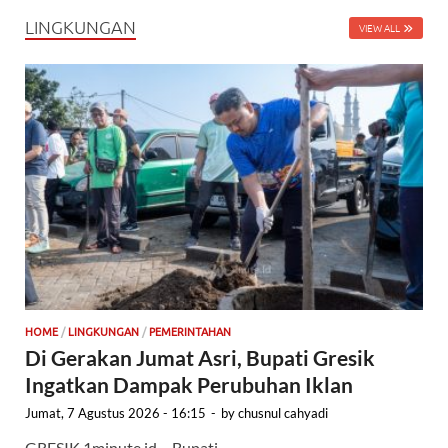
LINGKUNGAN
VIEW ALL
HOME
/
LINGKUNGAN
/
PEMERINTAHAN
Di Gerakan Jumat Asri, Bupati Gresik
Ingatkan Dampak Perubuhan Iklan
Jumat, 7 Agustus 2026 - 16:15
-
by
chusnul cahyadi
GRESIK,1minute.id – Bupati …