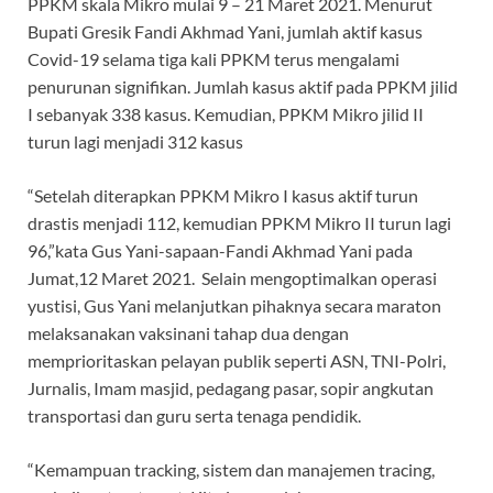
PPKM skala Mikro mulai 9 – 21 Maret 2021. Menurut
Bupati Gresik Fandi Akhmad Yani, jumlah aktif kasus
Covid-19 selama tiga kali PPKM terus mengalami
penurunan signifikan. Jumlah kasus aktif pada PPKM jilid
I sebanyak 338 kasus. Kemudian, PPKM Mikro jilid II
turun lagi menjadi 312 kasus
“Setelah diterapkan PPKM Mikro I kasus aktif turun
drastis menjadi 112, kemudian PPKM Mikro II turun lagi
96,”kata Gus Yani-sapaan-Fandi Akhmad Yani pada
Jumat,12 Maret 2021. Selain mengoptimalkan operasi
yustisi, Gus Yani melanjutkan pihaknya secara maraton
melaksanakan vaksinani tahap dua dengan
memprioritaskan pelayan publik seperti ASN, TNI-Polri,
Jurnalis, Imam masjid, pedagang pasar, sopir angkutan
transportasi dan guru serta tenaga pendidik.
“Kemampuan tracking, sistem dan manajemen tracing,