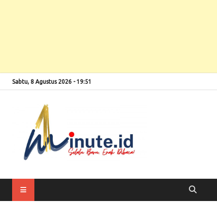
Sabtu, 8 Agustus 2026 - 19:51
Selalu Baru, Enak
1minute
Dibaca!