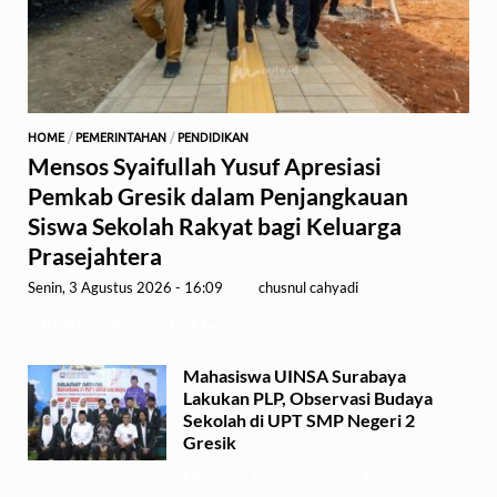
HOME
/
PEMERINTAHAN
/
PENDIDIKAN
Mensos Syaifullah Yusuf Apresiasi
Pemkab Gresik dalam Penjangkauan
Siswa Sekolah Rakyat bagi Keluarga
Prasejahtera
Senin, 3 Agustus 2026 - 16:09
-
by
chusnul cahyadi
GRESIK,1minute.id – Menteri …
Mahasiswa UINSA Surabaya
Lakukan PLP, Observasi Budaya
Sekolah di UPT SMP Negeri 2
Gresik
Minggu, 2 Agustus 2026 - 14:03