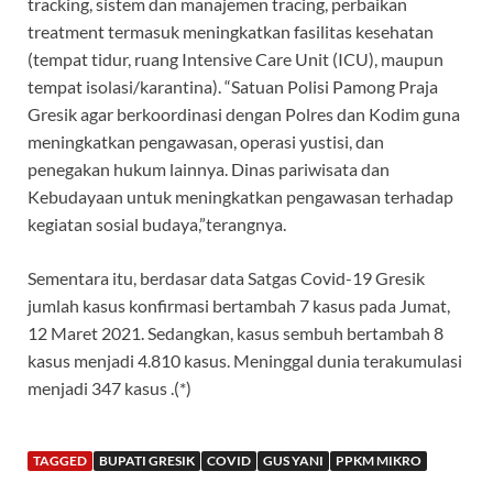
tracking, sistem dan manajemen tracing, perbaikan
treatment termasuk meningkatkan fasilitas kesehatan
(tempat tidur, ruang Intensive Care Unit (ICU), maupun
tempat isolasi/karantina). “Satuan Polisi Pamong Praja
Gresik agar berkoordinasi dengan Polres dan Kodim guna
meningkatkan pengawasan, operasi yustisi, dan
penegakan hukum lainnya. Dinas pariwisata dan
Kebudayaan untuk meningkatkan pengawasan terhadap
kegiatan sosial budaya,”terangnya.
Sementara itu, berdasar data Satgas Covid-19 Gresik
jumlah kasus konfirmasi bertambah 7 kasus pada Jumat,
12 Maret 2021. Sedangkan, kasus sembuh bertambah 8
kasus menjadi 4.810 kasus. Meninggal dunia terakumulasi
menjadi 347 kasus .(*)
TAGGED
BUPATI GRESIK
COVID
GUS YANI
PPKM MIKRO