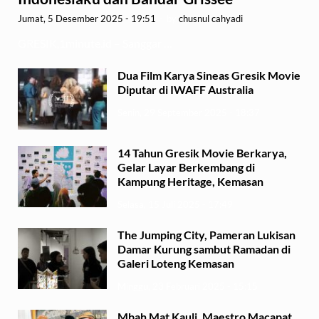
Jumat, 5 Desember 2025 - 19:51
-
by
chusnul cahyadi
GRESIK,1minute.id – Sanggar …
Dua Film Karya Sineas Gresik Movie
Diputar di IWAFF Australia
Senin, 29 September 2025 - 18:37
14 Tahun Gresik Movie Berkarya,
Gelar Layar Berkembang di
Kampung Heritage, Kemasan
Selasa, 15 Juli 2025 - 17:49
The Jumping City, Pameran Lukisan
Damar Kurung sambut Ramadan di
Galeri Loteng Kemasan
Minggu, 23 Februari 2025 - 15:15
Mbah Mat Kauli, Maestro Macapat