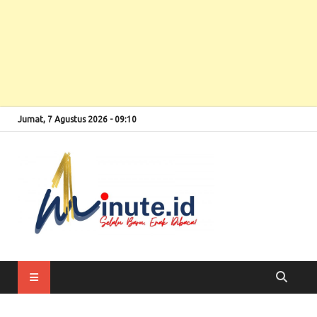
Jumat, 7 Agustus 2026 - 09:10
Selalu Baru, Enak
1minute
Dibaca!