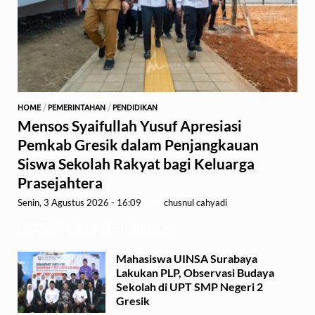
HOME
/
PEMERINTAHAN
/
PENDIDIKAN
Mensos Syaifullah Yusuf Apresiasi
Pemkab Gresik dalam Penjangkauan
Siswa Sekolah Rakyat bagi Keluarga
Prasejahtera
Senin, 3 Agustus 2026 - 16:09
-
by
chusnul cahyadi
GRESIK,1minute.id – Menteri …
Mahasiswa UINSA Surabaya
Lakukan PLP, Observasi Budaya
Sekolah di UPT SMP Negeri 2
Gresik