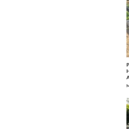
P
H
A
M