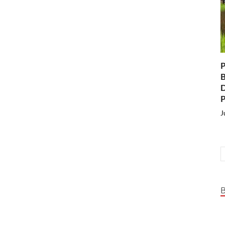
P
B
D
P
J