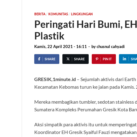
/
/
BERITA
KOMUNITAS
LINGKUNGAN
Peringati Hari Bumi, E
Plastik
Kamis, 22 April 2021 - 16:11
-
by
chusnul cahyadi
SHARE
SHARE
PIN IT
SH
GRESIK,1minute.id
– Sejumlah aktivis dari Eart
Kecamatan Kebomas turun ke jalan pada Kamis. 
Mereka membagikan tumbler, sedotan stainless d
Sumatera Kompleks Perumahan Gresik Kota Baru
Aksi simpatik para aktivis itu untuk memperingati
Koordinator EH Gresik Syaiful Fauzi mengatakan, 