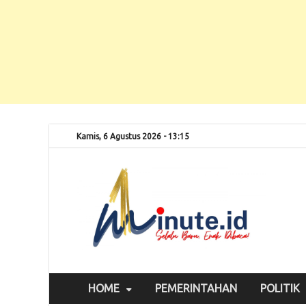
Kamis, 6 Agustus 2026 - 13:15
Selalu
1m
HOME
PEMERINTAHAN
POLITIK