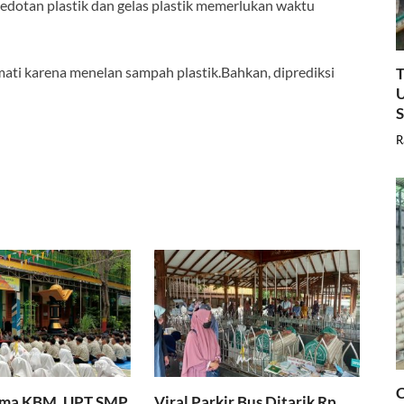
edotan plastik dan gelas plastik memerlukan waktu
t mati karena menelan sampah plastik.Bahkan, diprediksi
T
U
R
C
ama KBM, UPT SMP
Viral Parkir Bus Ditarik Rp