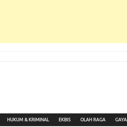
 Baru, Enak Dibaca!
inute.id
HUKUM & KRIMINAL
EKBIS
OLAH RAGA
GAYA