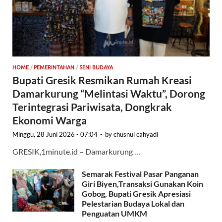
HOME
/
PEMERINTAHAN
/
SENI BUDAYA
Bupati Gresik Resmikan Rumah Kreasi
Damarkurung “Melintasi Waktu”, Dorong
Terintegrasi Pariwisata, Dongkrak
Ekonomi Warga
Minggu, 28 Juni 2026 - 07:04
-
by
chusnul cahyadi
GRESIK,1minute.id – Damarkurung …
Semarak Festival Pasar Panganan
Giri Biyen,Transaksi Gunakan Koin
Gobog, Bupati Gresik Apresiasi
Pelestarian Budaya Lokal dan
Penguatan UMKM