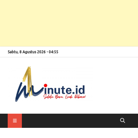
Sabtu, 8 Agustus 2026 - 04:55
Selalu Baru, Enak
1minute
Dibaca!