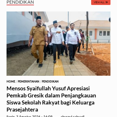
PENDIDIKAN
VIEW ALL
HOME
/
PEMERINTAHAN
/
PENDIDIKAN
Mensos Syaifullah Yusuf Apresiasi
Pemkab Gresik dalam Penjangkauan
Siswa Sekolah Rakyat bagi Keluarga
Prasejahtera
Senin, 3 Agustus 2026 - 16:09
-
by
chusnul cahyadi