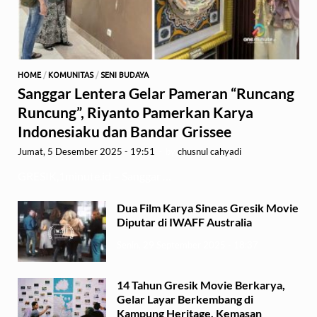
HOME
/
KOMUNITAS
/
SENI BUDAYA
Sanggar Lentera Gelar Pameran “Runcang
Runcung”, Riyanto Pamerkan Karya
Indonesiaku dan Bandar Grissee
Jumat, 5 Desember 2025 - 19:51
-
by
chusnul cahyadi
GRESIK,1minute.id – Sanggar …
Dua Film Karya Sineas Gresik Movie
Diputar di IWAFF Australia
Senin, 29 September 2025 - 18:37
14 Tahun Gresik Movie Berkarya,
Gelar Layar Berkembang di
Kampung Heritage, Kemasan