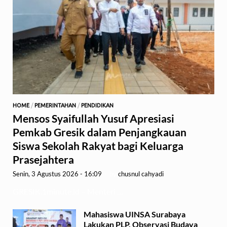
HOME
/
PEMERINTAHAN
/
PENDIDIKAN
Mensos Syaifullah Yusuf Apresiasi
Pemkab Gresik dalam Penjangkauan
Siswa Sekolah Rakyat bagi Keluarga
Prasejahtera
Senin, 3 Agustus 2026 - 16:09
-
by
chusnul cahyadi
GRESIK,1minute.id – Menteri …
Mahasiswa UINSA Surabaya
Lakukan PLP, Observasi Budaya