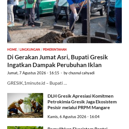
HOME
/
LINGKUNGAN
/
PEMERINTAHAN
Di Gerakan Jumat Asri, Bupati Gresik
Ingatkan Dampak Perubuhan Iklan
Jumat, 7 Agustus 2026 - 16:15
-
by
chusnul cahyadi
GRESIK,1minute.id – Bupati …
DLH Gresik Apresiasi Komitmen
Petrokimia Gresik Jaga Ekosistem
Pesisir melalui PRPM Mangare
Kamis, 6 Agustus 2026 - 16:04
Pemulihkan Ekosistem Pantai,