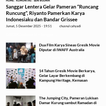
HOME
/
KOMUNITAS
/
SENI BUDAYA
Sanggar Lentera Gelar Pameran “Runcang
Runcung”, Riyanto Pamerkan Karya
Indonesiaku dan Bandar Grissee
Jumat, 5 Desember 2025 - 19:51
-
by
chusnul cahyadi
GRESIK,1minute.id – Sanggar …
Dua Film Karya Sineas Gresik Movie
Diputar di IWAFF Australia
Senin, 29 September 2025 - 18:37
14 Tahun Gresik Movie Berkarya,
Gelar Layar Berkembang di
Kampung Heritage, Kemasan
Selasa, 15 Juli 2025 - 17:49
The Jumping City, Pameran Lukisan
Damar Kurung sambut Ramadan di