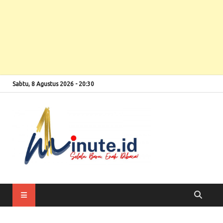
Sabtu, 8 Agustus 2026 - 20:30
Selalu Baru, Enak
1minute
Dibaca!