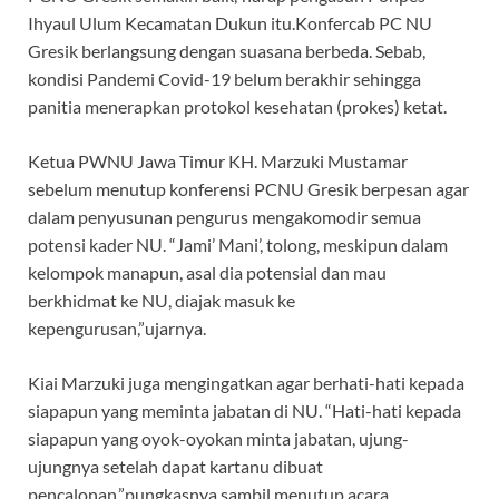
Ihyaul Ulum Kecamatan Dukun itu.Konfercab PC NU
Gresik berlangsung dengan suasana berbeda. Sebab,
kondisi Pandemi Covid-19 belum berakhir sehingga
panitia menerapkan protokol kesehatan (prokes) ketat.
Ketua PWNU Jawa Timur KH. Marzuki Mustamar
sebelum menutup konferensi PCNU Gresik berpesan agar
dalam penyusunan pengurus mengakomodir semua
potensi kader NU. “Jami’ Mani’, tolong, meskipun dalam
kelompok manapun, asal dia potensial dan mau
berkhidmat ke NU, diajak masuk ke
kepengurusan,”ujarnya.
Kiai Marzuki juga mengingatkan agar berhati-hati kepada
siapapun yang meminta jabatan di NU. “Hati-hati kepada
siapapun yang oyok-oyokan minta jabatan, ujung-
ujungnya setelah dapat kartanu dibuat
pencalonan,”pungkasnya sambil menutup acara