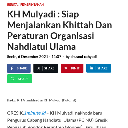
/
BERITA
PEMERINTAHAN
KH Mulyadi : Siap
Menjalankan Khittah Dan
Peraturan Organisasi
Nahdlatul Ulama
Senin, 6 Desember 2021 - 11:07
-
by
chusnul cahyadi
SHARE
SHARE
PIN IT
SHARE
SHARE
(ki-ka) KH A’lauddin dan KH Mulyadi (Foto: ist)
GRESIK,
1minute.id
– KH Mulyadi, nakhoda baru
Pengurus Cabang Nahdlatul Ulama (PC NU) Gresik.
Pengasuh Pondok Pesantren (Ponpes) Darul Ihsan