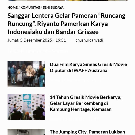
HOME
/
KOMUNITAS
/
SENI BUDAYA
Sanggar Lentera Gelar Pameran “Runcang
Runcung”, Riyanto Pamerkan Karya
Indonesiaku dan Bandar Grissee
Jumat, 5 Desember 2025 - 19:51
-
by
chusnul cahyadi
GRESIK,1minute.id – Sanggar …
Dua Film Karya Sineas Gresik Movie
Diputar di IWAFF Australia
Senin, 29 September 2025 - 18:37
14 Tahun Gresik Movie Berkarya,
Gelar Layar Berkembang di
Kampung Heritage, Kemasan
Selasa, 15 Juli 2025 - 17:49
The Jumping City, Pameran Lukisan