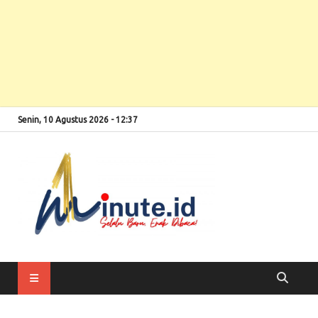
Senin, 10 Agustus 2026 - 12:37
Selalu Baru, Enak
1minute
Dibaca!