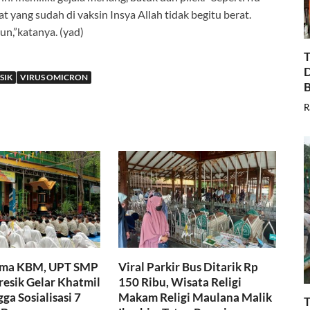
yang sudah di vaksin Insya Allah tidak begitu berat.
un,”katanya. (yad)
T
D
SIK
VIRUS OMICRON
B
R
ama KBM, UPT SMP
Viral Parkir Bus Ditarik Rp
resik Gelar Khatmil
150 Ribu, Wisata Religi
ga Sosialisasi 7
Makam Religi Maulana Malik
T