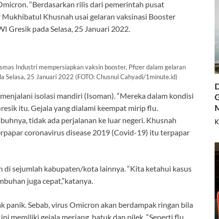
micron. “Berdasarkan rilis dari pemerintah pusat
r Mukhibatul Khusnah usai gelaran vaksinasi Booster
 Gresik pada Selasa, 25 Januari 2022.
as Industri mempersiapkan vaksin booster, Pfizer dalam gelaran
da Selasa, 25 Januari 2022 (FOTO: Chusnul Cahyadi/1minute.id)
D
menjalani isolasi mandiri (Isoman). “Mereka dalam kondisi
G
esik itu. Gejala yang dialami keempat mirip flu.
mbuhnya, tidak ada perjalanan ke luar negeri. Khusnah
K
rpapar coronavirus disease 2019 (Covid-19) itu terpapar
di sejumlah kabupaten/kota lainnya. “Kita ketahui kasus
mbuhan juga cepat,”katanya.
k panik. Sebab, virus Omicron akan berdampak ringan bila
ni memiliki gejala meriang, batuk dan pilek. “Seperti flu