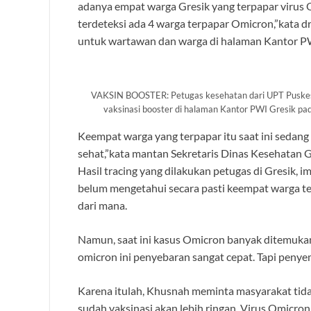
adanya empat warga Gresik yang terpapar virus O
terdeteksi ada 4 warga terpapar Omicron,”kata d
untuk wartawan dan warga di halaman Kantor PWI
VAKSIN BOOSTER: Petugas kesehatan dari UPT Puskesm
vaksinasi booster di halaman Kantor PWI Gresik pa
Keempat warga yang terpapar itu saat ini sedang 
sehat,”kata mantan Sekretaris Dinas Kesehatan Gr
Hasil tracing yang dilakukan petugas di Gresik, i
belum mengetahui secara pasti keempat warga te
dari mana.
Namun, saat ini kasus Omicron banyak ditemukan 
omicron ini penyebaran sangat cepat. Tapi penye
Karena itulah, Khusnah meminta masyarakat tida
sudah vaksinasi akan lebih ringan. Virus Omicron i