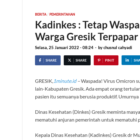
/
BERITA
PEMERINTAHAN
Kadinkes : Tetap Waspad
Warga Gresik Terpapar
Selasa, 25 Januari 2022 - 08:24
-
by
chusnul cahyadi
SHARE
SHARE
PIN IT
SH
GRESIK,
1minute.id
–
Waspada! Virus Omicron su
lain-Kabupaten Gresik. Ada empat orang tertular 
pasien itu semuanya berusia produktif. Umurnya
Dinas Kesehatan (Dinkes) Gresik meminta masyar
mematuhi anjuran pemerintah untuk mematuhi pr
Kepala Dinas Kesehatan (Kadinkes) Gresik dr M