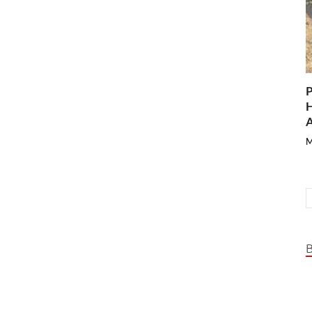
P
H
A
M