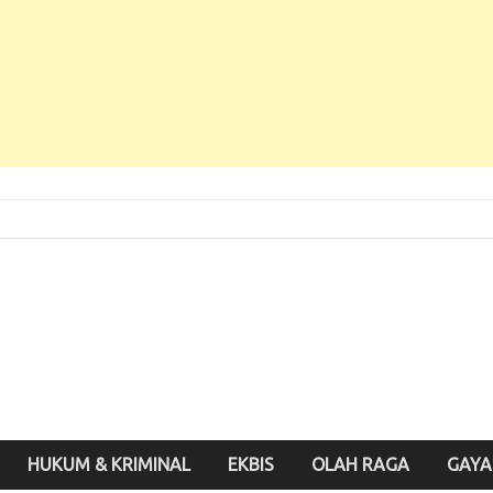
 Baru, Enak Dibaca!
inute.id
HUKUM & KRIMINAL
EKBIS
OLAH RAGA
GAYA