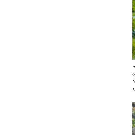
P
G
S