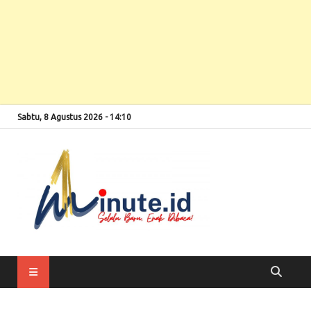
Sabtu, 8 Agustus 2026 - 14:10
Selalu Baru, Enak
1minute
Dibaca!