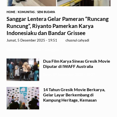
HOME
/
KOMUNITAS
/
SENI BUDAYA
Sanggar Lentera Gelar Pameran “Runcang
Runcung”, Riyanto Pamerkan Karya
Indonesiaku dan Bandar Grissee
Jumat, 5 Desember 2025 - 19:51
-
by
chusnul cahyadi
GRESIK,1minute.id – Sanggar …
Dua Film Karya Sineas Gresik Movie
Diputar di IWAFF Australia
Senin, 29 September 2025 - 18:37
14 Tahun Gresik Movie Berkarya,
Gelar Layar Berkembang di
Kampung Heritage, Kemasan
Selasa, 15 Juli 2025 - 17:49