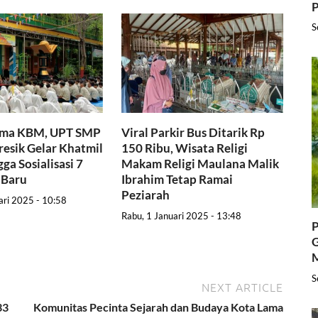
P
S
ama KBM, UPT SMP
Viral Parkir Bus Ditarik Rp
resik Gelar Khatmil
150 Ribu, Wisata Religi
ga Sosialisasi 7
Makam Religi Maulana Malik
 Baru
Ibrahim Tetap Ramai
Peziarah
ari 2025 - 10:58
Rabu, 1 Januari 2025 - 13:48
P
G
S
NEXT ARTICLE
33
Komunitas Pecinta Sejarah dan Budaya Kota Lama