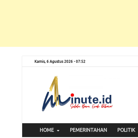
Kamis, 6 Agustus 2026 - 07:52
Selalu
1m
HOME
PEMERINTAHAN
POLITIK