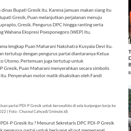
 dinas Bupati Gresik itu. Karena jamuan makan siang itu
Bupati Gresik, Puan melanjutkan perjalanan menuju
uprapto, Gresik. Pengurus DPC hingga ranting serta
dung Wahana Ekspresi Poesponegoro (WEP) itu.
ma lengkap Puan Maharani Nakshatra Kusyala Devi itu.
T
n tertutup dengan pengurus partai diantaranya Ketua
D
to Utomo. Pertemuan juga tertutup untuk
B
-P Gresik, Puan Maharani menyerahkan secara simbolis
R
itu. Penyerahan motor matik disaksikan oleh Fandi
an partai PDI-P Gresik untuk berswafoto di sela kunjungan kerja ke
22 ( Foto : Chusnul Cahyadi/1minute.id)
PDI-P Gresik itu ? Menurut Sekretaris DPC PDI-P Gresik
 pengurus partai untuk berjuang all out memenangi