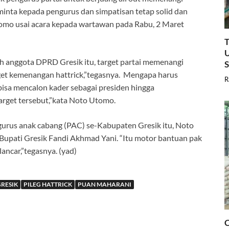
eminta kepada pengurus dan simpatisan tetap solid dan
Utomo usai acara kepada wartawan pada Rabu, 2 Maret
T
U
h anggota DPRD Gresik itu, target partai memenangi
narget kemenangan hattrick,”tegasnya. Mengapa harus
R
isa mencalon kader sebagai presiden hingga
arget tersebut,”kata Noto Utomo.
gurus anak cabang (PAC) se-Kabupaten Gresik itu, Noto
 Bupati Gresik Fandi Akhmad Yani. “Itu motor bantuan pak
ancar,”tegasnya. (yad)
GRESIK
PILEG HATTRICK
PUAN MAHARANI
C