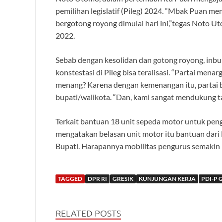
pemilihan legislatif (Pileg) 2024. “Mbak Puan m
bergotong royong dimulai hari ini,”tegas Noto 
2022.
Sebab dengan kesolidan dan gotong royong, inbu
konstestasi di Pileg bisa teralisasi. “Partai me
menang? Karena dengan kemenangan itu, partai b
bupati/walikota. “Dan, kami sangat mendukung t
Terkait bantuan 18 unit sepeda motor untuk pen
mengatakan belasan unit motor itu bantuan dari
Bupati. Harapannya mobilitas pengurus semakin l
TAGGED
DPR RI
GRESIK
KUNJUNGAN KERJA
PDI-P 
RELATED POSTS