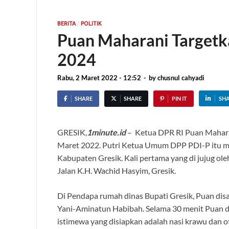
/
BERITA
POLITIK
Puan Maharani Targetka
2024
Rabu, 2 Maret 2022 - 12:52
-
by
chusnul cahyadi
SHARE
SHARE
PIN IT
SH
GRESIK,
1minute.id
– Ketua DPR RI Puan Maharan
Maret 2022. Putri Ketua Umum DPP PDI-P itu me
Kabupaten Gresik. Kali pertama yang di jujug o
Jalan K.H. Wachid Hasyim, Gresik.
Di Pendapa rumah dinas Bupati Gresik, Puan dis
Yani-Aminatun Habibah. Selama 30 menit Puan d
istimewa yang disiapkan adalah nasi krawu dan 