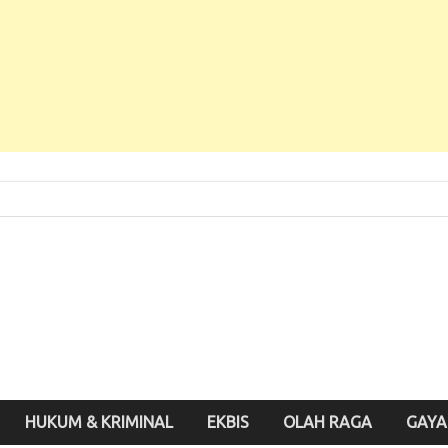
 Baru, Enak Dibaca!
inute.id
HUKUM & KRIMINAL
EKBIS
OLAH RAGA
GAYA