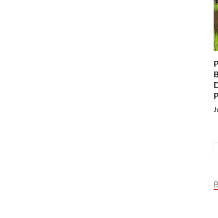
P
B
D
P
J