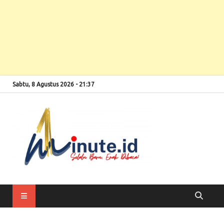
Sabtu, 8 Agustus 2026 - 21:37
Selalu Baru, Enak
1minute
Dibaca!