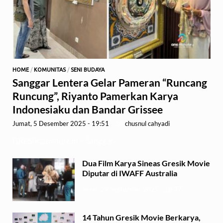
HOME
/
KOMUNITAS
/
SENI BUDAYA
Sanggar Lentera Gelar Pameran “Runcang
Runcung”, Riyanto Pamerkan Karya
Indonesiaku dan Bandar Grissee
Jumat, 5 Desember 2025 - 19:51
-
by
chusnul cahyadi
GRESIK,1minute.id – Sanggar …
Dua Film Karya Sineas Gresik Movie
Diputar di IWAFF Australia
Senin, 29 September 2025 - 18:37
14 Tahun Gresik Movie Berkarya,