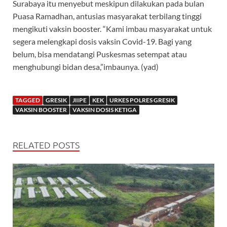
Surabaya itu menyebut meskipun dilakukan pada bulan
Puasa Ramadhan, antusias masyarakat terbilang tinggi
mengikuti vaksin booster. “Kami imbau masyarakat untuk
segera melengkapi dosis vaksin Covid-19. Bagi yang
belum, bisa mendatangi Puskesmas setempat atau
menghubungi bidan desa,”imbaunya. (yad)
TAGGED
GRESIK
JIIPE
KEK
URKES POLRES GRESIK
VAKSIN BOOSTER
VAKSIN DOSIS KETIGA
RELATED POSTS