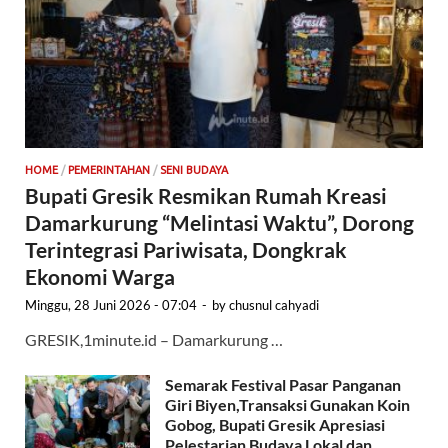
HOME
/
PEMERINTAHAN
/
SENI BUDAYA
Bupati Gresik Resmikan Rumah Kreasi
Damarkurung “Melintasi Waktu”, Dorong
Terintegrasi Pariwisata, Dongkrak
Ekonomi Warga
Minggu, 28 Juni 2026 - 07:04
-
by
chusnul cahyadi
GRESIK,1minute.id – Damarkurung …
Semarak Festival Pasar Panganan
Giri Biyen,Transaksi Gunakan Koin
Gobog, Bupati Gresik Apresiasi
Pelestarian Budaya Lokal dan