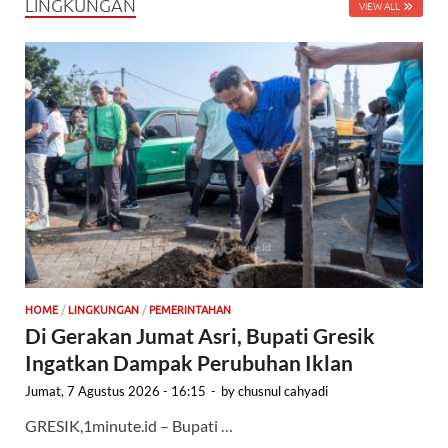
LINGKUNGAN
VIEW ALL
HOME
/
LINGKUNGAN
/
PEMERINTAHAN
Di Gerakan Jumat Asri, Bupati Gresik
Ingatkan Dampak Perubuhan Iklan
Jumat, 7 Agustus 2026 - 16:15
-
by
chusnul cahyadi
GRESIK,1minute.id – Bupati …