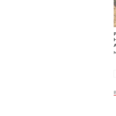
P
H
A
M