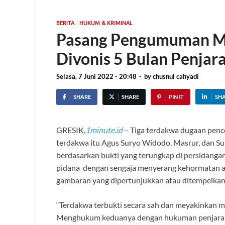
/
BERITA
HUKUM & KRIMINAL
Pasang Pengumuman Me
Divonis 5 Bulan Penjar
Selasa, 7 Juni 2022 - 20:48
-
by
chusnul cahyadi
SHARE
SHARE
PIN IT
SH
GRESIK,
1minute.id
– Tiga terdakwa dugaan pence
terdakwa itu Agus Suryo Widodo, Masrur, dan Suka
berdasarkan bukti yang terungkap di persidanga
pidana dengan sengaja menyerang kehormatan at
gambaran yang dipertunjukkan atau ditempelka
“Terdakwa terbukti secara sah dan meyakinkan mel
Menghukum keduanya dengan hukuman penjara se