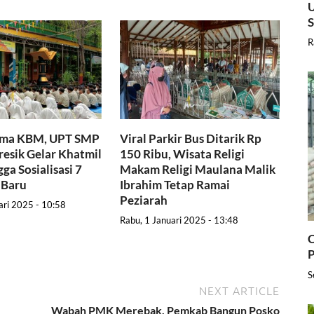
U
R
ama KBM, UPT SMP
Viral Parkir Bus Ditarik Rp
resik Gelar Khatmil
150 Ribu, Wisata Religi
ga Sosialisasi 7
Makam Religi Maulana Malik
 Baru
Ibrahim Tetap Ramai
Peziarah
ari 2025 - 10:58
Rabu, 1 Januari 2025 - 13:48
C
P
S
NEXT ARTICLE
Wabah PMK Merebak, Pemkab Bangun Posko