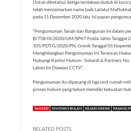
Untuk diketahui, ketiga terdakwa duduk di kursi
telah mencemarkan nama baik Lailatul Maftuk
pada 11 Desember 2020 lalu. Isi papan pengumu
“Pengumuman Tanah dan Bangunan ini dalam peng
B/758/IX/2020/UM/SPKT Polda Jatim Tanggal 28
105/PDT.G/2020/PN. Gresik Tanggal 05 Nopembe
Menghilangkan Pengumuman Ini Terancan Hukum
Hubungi Kantor Hukum : Sukardi & Partners N
Lahan Ini Diawasi CCTV”.
Pengumuman itu dipasang di tiga unit rumah mili
proses hukum yang belum memiliki kekuatan huk
TAGGED
DIVONIS 5 BULAN
KEJARI GRESIK
PASANG 
RELATED POSTS