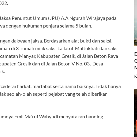
022.
n Jaksa Penuntut Umum (JPU) A.A Ngurah Wirajaya pada
wa dengan hukuman penjara selama 5 bulan.
gan dakwaan jaksa. Berdasarkan alat bukti dan saksi,
an di 3 rumah milik saksi Lailatul Maftukhah dan saksi
D
ecamatan Manyar, Kabupaten Gresik, di Jalan Beton Raya
G
upaten Gresik dan di Jalan Beton V No. 03, Desa
ik.
K
ederai harkat, martabat serta nama baiknya. Tidak hanya
dak seolah-olah seperti pejabat yang telah diberikan
hukumnya Emil Ma’ruf Wahyudi menyatakan banding.