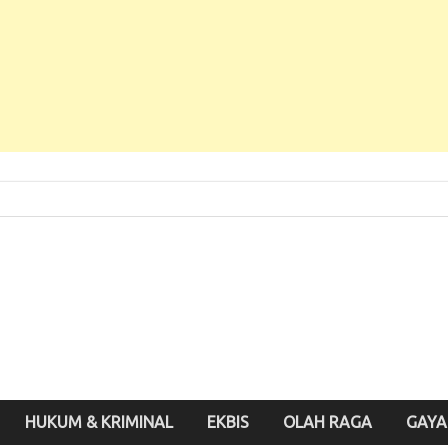
 Baru, Enak Dibaca!
inute.id
HUKUM & KRIMINAL
EKBIS
OLAH RAGA
GAYA