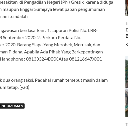
 pesakitan di Pengadilan Negeri (PN) Gresik karena diduga
hah maupun Enggar Sumijaya lewat papan pengumuman
man itu adalah
T
D
awasan berdasarkan : 1. Laporan Polisi No. LBB-
B
 September 2020, 2. Perkara Perdata No.
r 2020, Barang Siapa Yang Merobek, Merusak, dan
R
an Pidana, Apabila Ada Pihak Yang Berkepentingan
o. Handphone : 081333244XXX Atau 081216647XXX,
k dua orang saksi. Padahal rumah tersebut masih dalam
um tetap. (yad)
PENGUMUMAN
T