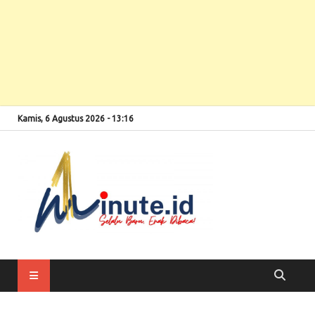
Kamis, 6 Agustus 2026 - 13:16
Selalu Baru, Enak
1minute
Dibaca!