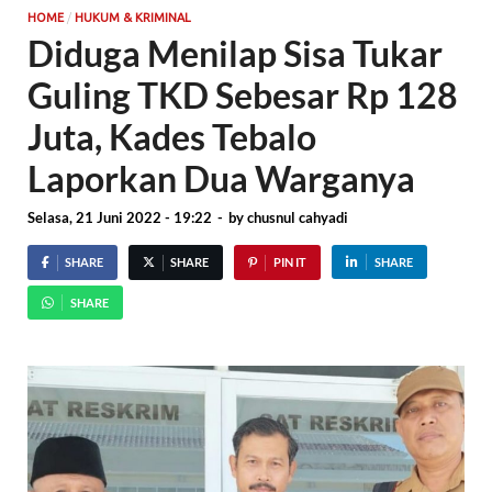
/
HOME
HUKUM & KRIMINAL
Diduga Menilap Sisa Tukar
Guling TKD Sebesar Rp 128
Juta, Kades Tebalo
Laporkan Dua Warganya
Selasa, 21 Juni 2022 - 19:22
-
by
chusnul cahyadi
SHARE
SHARE
PIN IT
SHARE
SHARE