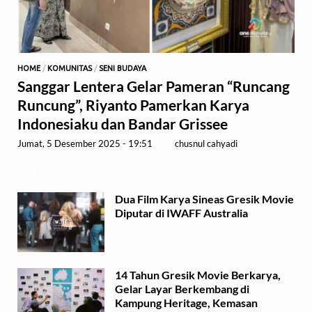
HOME
/
KOMUNITAS
/
SENI BUDAYA
Sanggar Lentera Gelar Pameran “Runcang
Runcung”, Riyanto Pamerkan Karya
Indonesiaku dan Bandar Grissee
Jumat, 5 Desember 2025 - 19:51
-
by
chusnul cahyadi
GRESIK,1minute.id – Sanggar …
Dua Film Karya Sineas Gresik Movie
Diputar di IWAFF Australia
Senin, 29 September 2025 - 18:37
14 Tahun Gresik Movie Berkarya,
Gelar Layar Berkembang di
Kampung Heritage, Kemasan