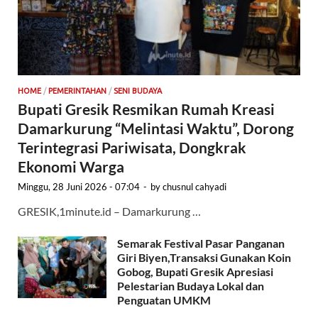
HOME
/
PEMERINTAHAN
/
SENI BUDAYA
Bupati Gresik Resmikan Rumah Kreasi
Damarkurung “Melintasi Waktu”, Dorong
Terintegrasi Pariwisata, Dongkrak
Ekonomi Warga
Minggu, 28 Juni 2026 - 07:04
-
by
chusnul cahyadi
GRESIK,1minute.id – Damarkurung …
Semarak Festival Pasar Panganan
Giri Biyen,Transaksi Gunakan Koin
Gobog, Bupati Gresik Apresiasi
Pelestarian Budaya Lokal dan
Penguatan UMKM