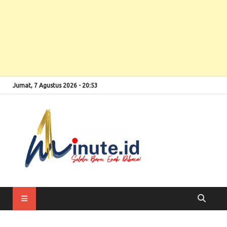
Jumat, 7 Agustus 2026 - 20:53
Selalu Baru, Enak
1minute
Dibaca!