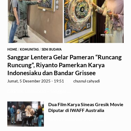
HOME
/
KOMUNITAS
/
SENI BUDAYA
Sanggar Lentera Gelar Pameran “Runcang
Runcung”, Riyanto Pamerkan Karya
Indonesiaku dan Bandar Grissee
Jumat, 5 Desember 2025 - 19:51
-
by
chusnul cahyadi
GRESIK,1minute.id – Sanggar …
Dua Film Karya Sineas Gresik Movie
Diputar di IWAFF Australia
Senin, 29 September 2025 - 18:37