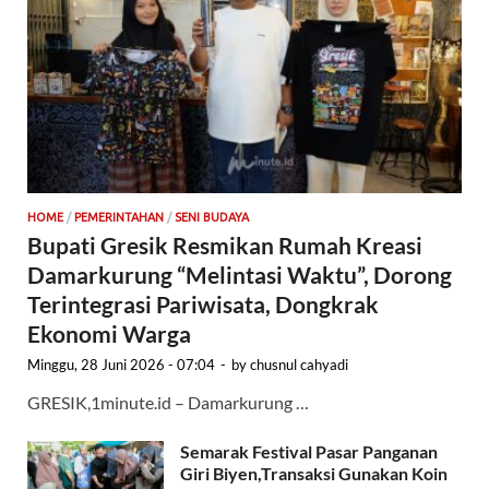
HOME
/
PEMERINTAHAN
/
SENI BUDAYA
Bupati Gresik Resmikan Rumah Kreasi
Damarkurung “Melintasi Waktu”, Dorong
Terintegrasi Pariwisata, Dongkrak
Ekonomi Warga
Minggu, 28 Juni 2026 - 07:04
-
by
chusnul cahyadi
GRESIK,1minute.id – Damarkurung …
Semarak Festival Pasar Panganan
Giri Biyen,Transaksi Gunakan Koin