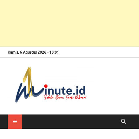
Kamis, 6 Agustus 2026 - 10:01
Selalu Baru, Enak
1minute
Dibaca!