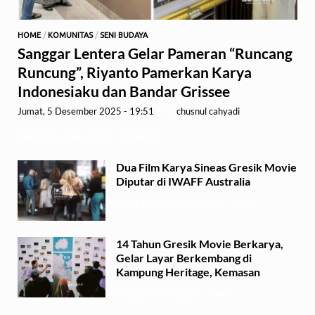
HOME
/
KOMUNITAS
/
SENI BUDAYA
Sanggar Lentera Gelar Pameran “Runcang
Runcung”, Riyanto Pamerkan Karya
Indonesiaku dan Bandar Grissee
Jumat, 5 Desember 2025 - 19:51
-
by
chusnul cahyadi
GRESIK,1minute.id – Sanggar …
Dua Film Karya Sineas Gresik Movie
Diputar di IWAFF Australia
Senin, 29 September 2025 - 18:37
14 Tahun Gresik Movie Berkarya,
Gelar Layar Berkembang di
Kampung Heritage, Kemasan
Selasa, 15 Juli 2025 - 17:49