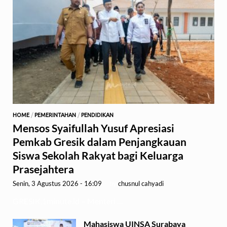
HOME
/
PEMERINTAHAN
/
PENDIDIKAN
Mensos Syaifullah Yusuf Apresiasi
Pemkab Gresik dalam Penjangkauan
Siswa Sekolah Rakyat bagi Keluarga
Prasejahtera
Senin, 3 Agustus 2026 - 16:09
-
by
chusnul cahyadi
GRESIK,1minute.id – Menteri …
Mahasiswa UINSA Surabaya