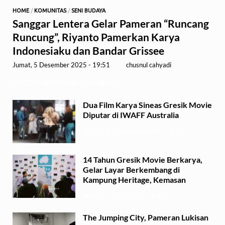
HOME
/
KOMUNITAS
/
SENI BUDAYA
Sanggar Lentera Gelar Pameran “Runcang
Runcung”, Riyanto Pamerkan Karya
Indonesiaku dan Bandar Grissee
Jumat, 5 Desember 2025 - 19:51
-
by
chusnul cahyadi
GRESIK,1minute.id – Sanggar …
Dua Film Karya Sineas Gresik Movie
Diputar di IWAFF Australia
Senin, 29 September 2025 - 18:37
14 Tahun Gresik Movie Berkarya,
Gelar Layar Berkembang di
Kampung Heritage, Kemasan
Selasa, 15 Juli 2025 - 17:49
The Jumping City, Pameran Lukisan