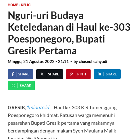
/
HOME
RELIGI
Nguri-uri Budaya
Keteledanan di Haul ke-303
Poesponegoro, Bupati
Gresik Pertama
Minggu, 21 Agustus 2022 - 21:11
-
by
chusnul cahyadi
SHARE
SHARE
PIN IT
SHARE
SHARE
GRESIK
,
1minute.id
– Haul ke-303 K.R.Tumenggung
Poesponegoro khidmat. Ratusan warga memenuhi
pesarehan Bupati Gresik pertama yang makamnya
berdampingan dengan makam Syeh Maulana Malik
Ibrahim, Wali Songo itu.