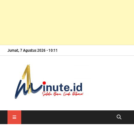
Jumat, 7 Agustus 2026 - 10:11
Selalu Baru, Enak
1minute
Dibaca!