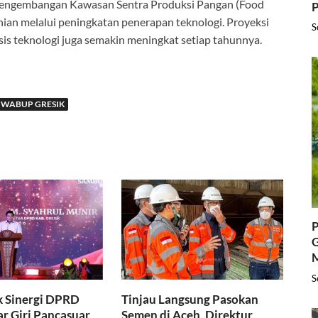
pengembangan Kawasan Sentra Produksi Pangan (Food
P
nian melalui peningkatan penerapan teknologi. Proyeksi
S
is teknologi juga semakin meningkat setiap tahunnya.
WABUP GRESIK
P
G
S
k Sinergi DPRD
Tinjau Langsung Pasokan
ar Giri Pancasuar
Semen di Aceh, Direktur