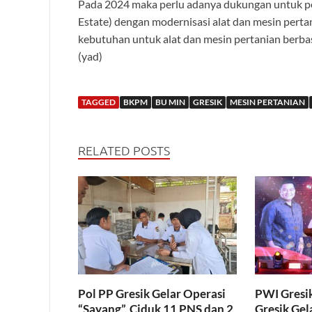
Pada 2024 maka perlu adanya dukungan untuk 
Estate) dengan modernisasi alat dan mesin perta
kebutuhan untuk alat dan mesin pertanian berbas
(yad)
TAGGED
BKPM
BU MIN
GRESIK
MESIN PERTANIAN
RELATED POSTS
Pol PP Gresik Gelar Operasi
PWI Gresi
“Sayang”, Ciduk 11 PNS dan 2
Gresik Gel