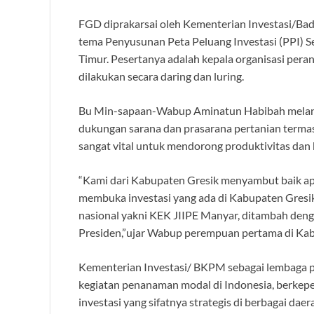
FGD diprakarsai oleh Kementerian Investasi/B
tema Penyusunan Peta Peluang Investasi (PPI) Se
Timur. Pesertanya adalah kepala organisasi pera
dilakukan secara daring dan luring.
Bu Min-sapaan-Wabup Aminatun Habibah melanju
dukungan sarana dan prasarana pertanian termas
sangat vital untuk mendorong produktivitas dan k
“Kami dari Kabupaten Gresik menyambut baik a
membuka investasi yang ada di Kabupaten Gresik.
nasional yakni KEK JIIPE Manyar, ditambah deng
Presiden,”ujar Wabup perempuan pertama di Kab
Kementerian Investasi/ BKPM sebagai lembaga 
kegiatan penanaman modal di Indonesia, berke
investasi yang sifatnya strategis di berbagai d