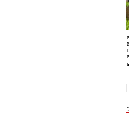
P
B
D
P
J