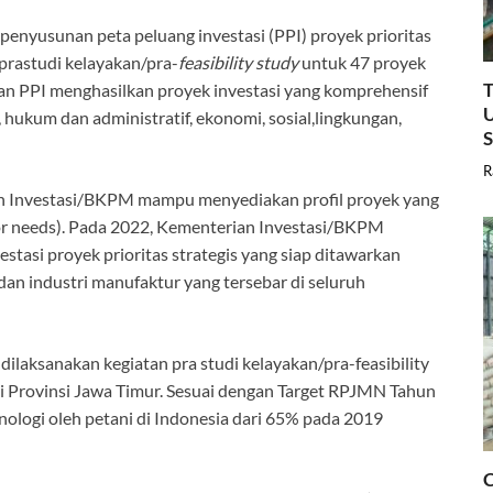
nyusunan peta peluang investasi (PPI) proyek prioritas
prastudi kelayakan/pra-
feasibility study
untuk 47 proyek
T
nan PPI menghasilkan proyek investasi yang komprehensif
U
, hukum dan administratif, ekonomi, sosial,lingkungan,
R
n Investasi/BKPM mampu menyediakan profil proyek yang
tor needs). Pada 2022, Kementerian Investasi/BKPM
tasi proyek prioritas strategis yang siap ditawarkan
an industri manufaktur yang tersebar di seluruh
dilaksanakan kegiatan pra studi kelayakan/pra-feasibility
di Provinsi Jawa Timur. Sesuai dengan Target RPJMN Tahun
logi oleh petani di Indonesia dari 65% pada 2019
C