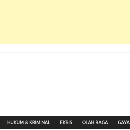
 Baru, Enak Dibaca!
inute.id
HUKUM & KRIMINAL
EKBIS
OLAH RAGA
GAYA