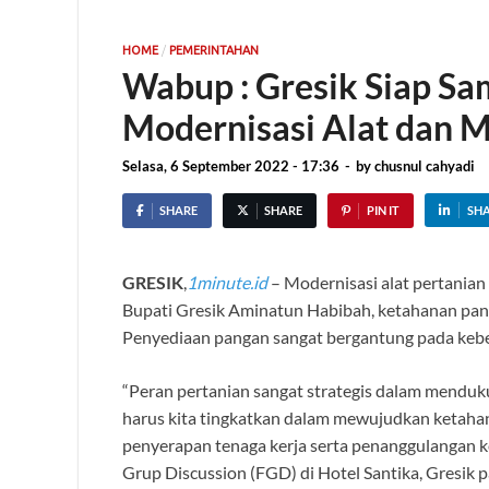
/
HOME
PEMERINTAHAN
Wabup : Gresik Siap Sa
Modernisasi Alat dan 
Selasa, 6 September 2022 - 17:36
-
by
chusnul cahyadi
SHARE
SHARE
PIN IT
SH
GRESIK
,
1minute.id
– Modernisasi alat pertanian 
Bupati Gresik Aminatun Habibah, ketahanan pang
Penyediaan pangan sangat bergantung pada keb
“Peran pertanian sangat strategis dalam menduk
harus kita tingkatkan dalam mewujudkan ketaha
penyerapan tenaga kerja serta penanggulangan
Grup Discussion (FGD) di Hotel Santika, Gresik 