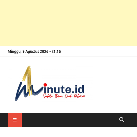
Minggu, 9 Agustus 2026 - 21:16
Selalu Baru, Enak
1minute
Dibaca!