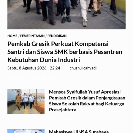
HOME
/
PEMERINTAHAN
/
PENDIDIKAN
Pemkab Gresik Perkuat Kompetensi
Santri dan Siswa SMK berbasis Pesantren
Kebutuhan Dunia Industri
Sabtu, 8 Agustus 2026 - 22:24
-
by
chusnul cahyadi
GRESIK,1minute.id – Menteri …
Mensos Syaifullah Yusuf Apresiasi
Pemkab Gresik dalam Penjangkauan
Siswa Sekolah Rakyat bagi Keluarga
Prasejahtera
Senin, 3 Agustus 2026 - 16:09
Mahasiswa UINSA Surabaya