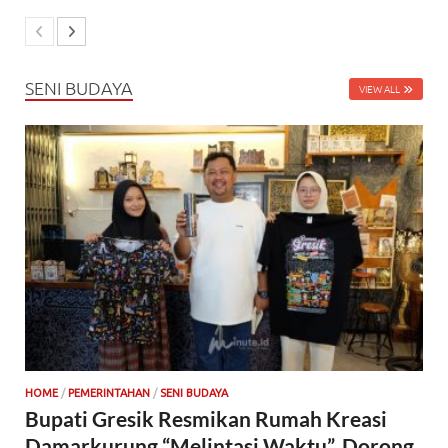
SENI BUDAYA
VIEW ALL
HOME
/
PEMERINTAHAN
/
SENI BUDAYA
Bupati Gresik Resmikan Rumah Kreasi
Damarkurung “Melintasi Waktu”, Dorong