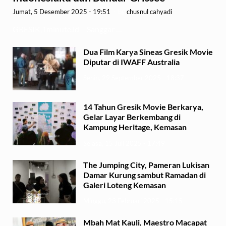
Jumat, 5 Desember 2025 - 19:51
-
by
chusnul cahyadi
GRESIK,1minute.id – Sanggar …
Dua Film Karya Sineas Gresik Movie
Diputar di IWAFF Australia
Senin, 29 September 2025 - 18:37
14 Tahun Gresik Movie Berkarya,
Gelar Layar Berkembang di
Kampung Heritage, Kemasan
Selasa, 15 Juli 2025 - 17:49
The Jumping City, Pameran Lukisan
Damar Kurung sambut Ramadan di
Galeri Loteng Kemasan
Minggu, 23 Februari 2025 - 15:15
Mbah Mat Kauli, Maestro Macapat