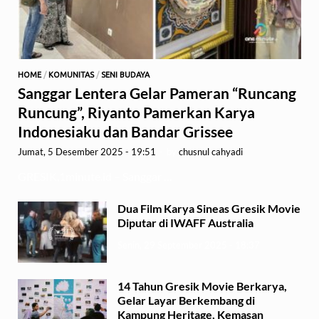
HOME
/
KOMUNITAS
/
SENI BUDAYA
Sanggar Lentera Gelar Pameran “Runcang
Runcung”, Riyanto Pamerkan Karya
Indonesiaku dan Bandar Grissee
Jumat, 5 Desember 2025 - 19:51
-
by
chusnul cahyadi
GRESIK,1minute.id – Sanggar …
Dua Film Karya Sineas Gresik Movie
Diputar di IWAFF Australia
Senin, 29 September 2025 - 18:37
14 Tahun Gresik Movie Berkarya,
Gelar Layar Berkembang di
Kampung Heritage, Kemasan