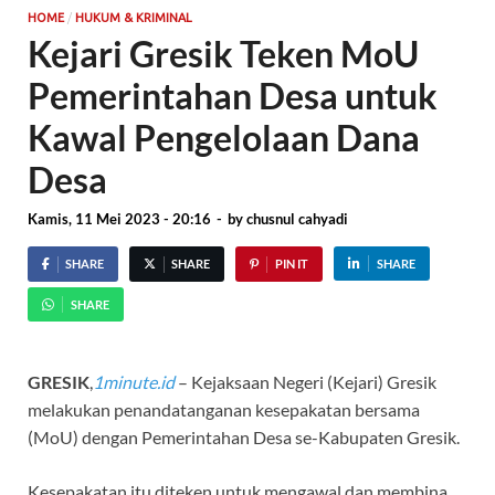
/
HOME
HUKUM & KRIMINAL
Kejari Gresik Teken MoU
Pemerintahan Desa untuk
Kawal Pengelolaan Dana
Desa
Kamis, 11 Mei 2023 - 20:16
-
by
chusnul cahyadi
SHARE
SHARE
PIN IT
SHARE
SHARE
GRESIK
,
1minute.id
– Kejaksaan Negeri (Kejari) Gresik
melakukan penandatanganan kesepakatan bersama
(MoU) dengan Pemerintahan Desa se-Kabupaten Gresik.
Kesepakatan itu diteken untuk mengawal dan membina