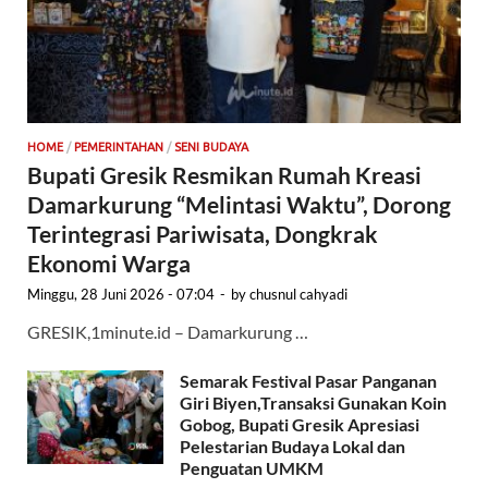
HOME
/
PEMERINTAHAN
/
SENI BUDAYA
Bupati Gresik Resmikan Rumah Kreasi
Damarkurung “Melintasi Waktu”, Dorong
Terintegrasi Pariwisata, Dongkrak
Ekonomi Warga
Minggu, 28 Juni 2026 - 07:04
-
by
chusnul cahyadi
GRESIK,1minute.id – Damarkurung …
Semarak Festival Pasar Panganan
Giri Biyen,Transaksi Gunakan Koin
Gobog, Bupati Gresik Apresiasi
Pelestarian Budaya Lokal dan
Penguatan UMKM