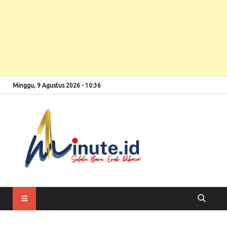
Minggu, 9 Agustus 2026 - 10:36
Selalu Baru, Enak
1minute
Dibaca!