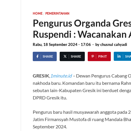
/
HOME
PEMERINTAHAN
Pengurus Organda Gres
Ruspendi : Wacanakan A
Rabu, 18 September 2024 - 17:06
-
by
chusnul cahyadi
SHARE
SHARE
PIN IT
SH
GRESIK
,
1minute.id
–
Dewan Pengurus Cabang Or
nakhoda baru. Komandan baru itu bernama Rahma
sebutan lain-Kabupaten Gresik ini berduet deng
DPRD Gresik itu.
Pengurus baru hasil musyawarah anggota pada 26
Jatim Firmansyah Mustofa di ruang Mandala Bhakt
September 2024.