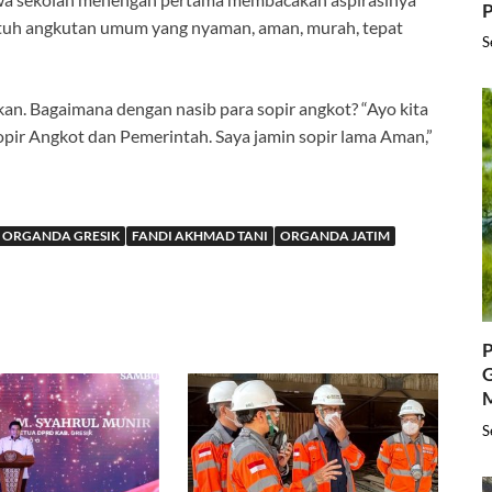
P
utuh angkutan umum yang nyaman, aman, murah, tepat
S
n. Bagaimana dengan nasib para sopir angkot? “Ayo kita
ir Angkot dan Pemerintah. Saya jamin sopir lama Aman,”
 ORGANDA GRESIK
FANDI AKHMAD TANI
ORGANDA JATIM
P
G
S