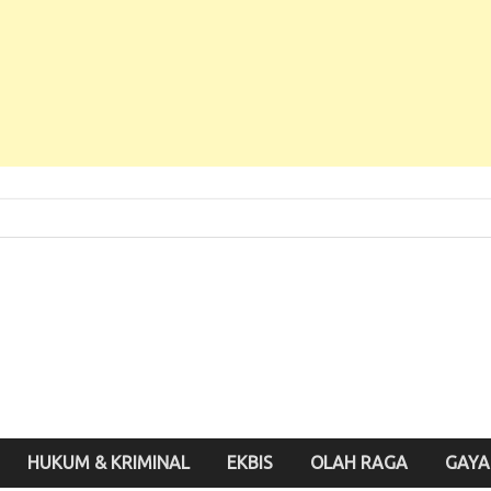
 Baru, Enak Dibaca!
inute.id
HUKUM & KRIMINAL
EKBIS
OLAH RAGA
GAYA