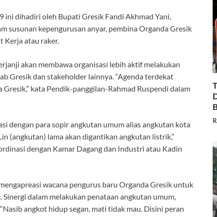
ini dihadiri oleh Bupati Gresik Fandi Akhmad Yani,
lam susunan kepengurusan anyar, pembina Organda Gresik
t Kerja atau raker.
janji akan membawa organisasi lebih aktif melakukan
b Gresik dan stakeholder lainnya. “Agenda terdekat
T
 Gresik,” kata Pendik-panggilan-Rahmad Ruspendi dalam
D
B
R
si dengan para sopir angkutan umum alias angkutan kota
n (angkutan) lama akan digantikan angkutan listrik,”
oordinasi dengan Kamar Dagang dan Industri atau Kadin
mengapreasi wacana pengurus baru Organda Gresik untuk
ik. Sinergi dalam melakukan penataan angkutan umum,
“Nasib angkot hidup segan, mati tidak mau. Disini peran