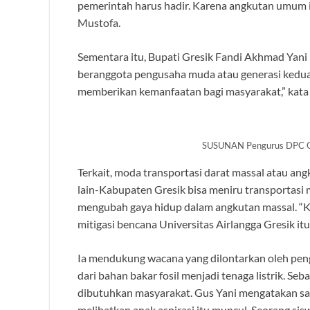
pemerintah harus hadir. Karena angkutan umum i
Mustofa.
Sementara itu, Bupati Gresik Fandi Akhmad Yani
beranggota pengusaha muda atau generasi kedua bi
memberikan kemanfaatan bagi masyarakat,” kata
SUSUNAN Pengurus DPC O
Terkait, moda transportasi darat massal atau an
lain-Kabupaten Gresik bisa meniru transportasi ma
mengubah gaya hidup dalam angkutan massal. “
mitigasi bencana Universitas Airlangga Gresik itu
Ia mendukung wacana yang dilontarkan oleh pe
dari bahan bakar fosil menjadi tenaga listrik. S
dibutuhkan masyarakat. Gus Yani mengatakan 
melibatkan anak aspirasi itu muncul. Seorang s