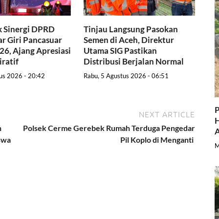
k Sinergi DPRD
Tinjau Langsung Pasokan
ar Giri Pancasuar
Semen di Aceh, Direktur
6, Ajang Apresiasi
Utama SIG Pastikan
iratif
Distribusi Berjalan Normal
us 2026 - 20:42
Rabu, 5 Agustus 2026 - 06:51
P
NEXT ARTICLE
H
n
Polsek Cerme Gerebek Rumah Terduga Pengedar
A
swa
Pil Koplo di Menganti
M