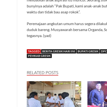
bunyinya adalah “Pak Bupati, kami anak-anak b
waktu dan tidak bau asap rokok”.
Peremajaan angkutan umum harus segera dilakuka
duduk bareng. Musyawarah bersama Organda, Sop
tegasnya. (yad)
TAGGED
BERITA GRESIK HARI INI
BUPATI GRESIK
DPC
PEMKAB GRESIK
RELATED POSTS