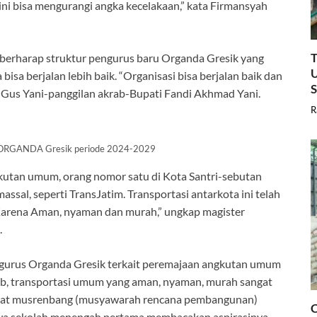
ni bisa mengurangi angka kecelakaan,” kata Firmansyah
T
 berharap struktur pengurus baru Organda Gresik yang
U
sa berjalan lebih baik. “Organisasi bisa berjalan baik dan
 Gus Yani-panggilan akrab-Bupati Fandi Akhmad Yani.
R
RGANDA Gresik periode 2024-2029
gkutan umum, orang nomor satu di Kota Santri-sebutan
ssal, seperti TransJatim. Transportasi antarkota ini telah
Karena Aman, nyaman dan murah,” ungkap magister
.
ngurus Organda Gresik terkait peremajaan angkutan umum
ebab, transportasi umum yang aman, nyaman, murah sangat
saat musrenbang (musyawarah rencana pembangunan)
C
iswa sekolah menengah pertama membacakan aspirasinya