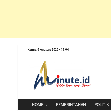
Kamis, 6 Agustus 2026 - 13:04
Selalu
1m
HOME
PEMERINTAHAN
POLITIK