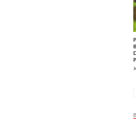
P
B
D
P
J