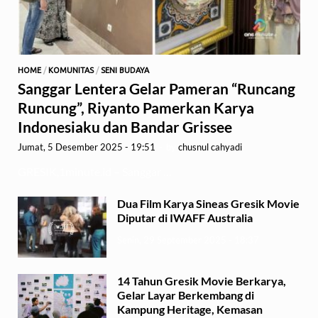
HOME
/
KOMUNITAS
/
SENI BUDAYA
Sanggar Lentera Gelar Pameran “Runcang
Runcung”, Riyanto Pamerkan Karya
Indonesiaku dan Bandar Grissee
Jumat, 5 Desember 2025 - 19:51
-
by
chusnul cahyadi
GRESIK,1minute.id – Sanggar …
Dua Film Karya Sineas Gresik Movie
Diputar di IWAFF Australia
Senin, 29 September 2025 - 18:37
14 Tahun Gresik Movie Berkarya,
Gelar Layar Berkembang di
Kampung Heritage, Kemasan