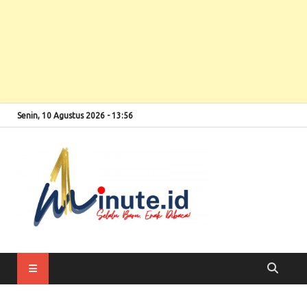
Senin, 10 Agustus 2026 - 13:56
Selalu Baru, Enak
1minute
Dibaca!