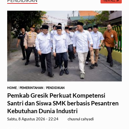
VIEW ALL
HOME
/
PEMERINTAHAN
/
PENDIDIKAN
Pemkab Gresik Perkuat Kompetensi
Santri dan Siswa SMK berbasis Pesantren
Kebutuhan Dunia Industri
Sabtu, 8 Agustus 2026 - 22:24
-
by
chusnul cahyadi
GRESIK,1minute.id – Menteri …