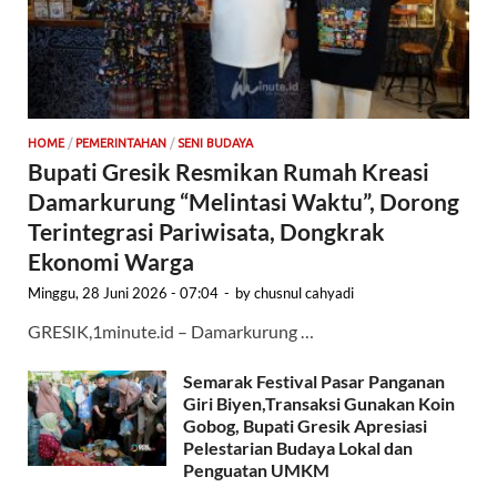
HOME
/
PEMERINTAHAN
/
SENI BUDAYA
Bupati Gresik Resmikan Rumah Kreasi
Damarkurung “Melintasi Waktu”, Dorong
Terintegrasi Pariwisata, Dongkrak
Ekonomi Warga
Minggu, 28 Juni 2026 - 07:04
-
by
chusnul cahyadi
GRESIK,1minute.id – Damarkurung …
Semarak Festival Pasar Panganan
Giri Biyen,Transaksi Gunakan Koin
Gobog, Bupati Gresik Apresiasi
Pelestarian Budaya Lokal dan
Penguatan UMKM