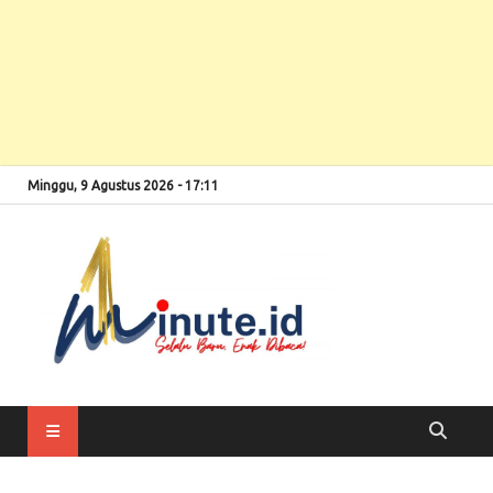
Minggu, 9 Agustus 2026 - 17:11
Selalu Baru, Enak
1minute
Dibaca!