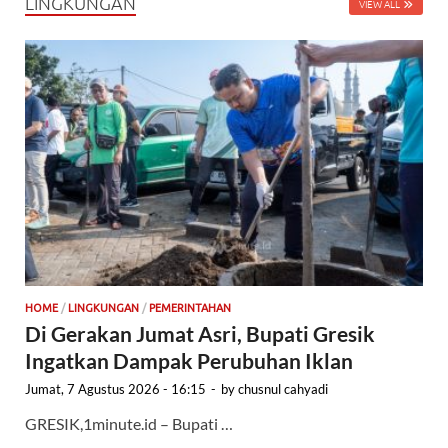
LINGKUNGAN
VIEW ALL
HOME
/
LINGKUNGAN
/
PEMERINTAHAN
Di Gerakan Jumat Asri, Bupati Gresik
Ingatkan Dampak Perubuhan Iklan
Jumat, 7 Agustus 2026 - 16:15
-
by
chusnul cahyadi
GRESIK,1minute.id – Bupati …