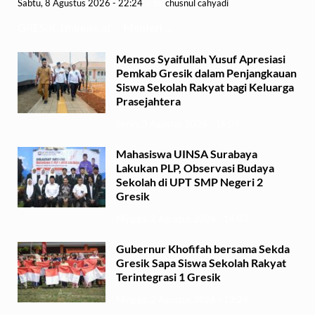
Sabtu, 8 Agustus 2026 - 22:24
-
by
chusnul cahyadi
GRESIK,1minute.id – Menteri …
Mensos Syaifullah Yusuf Apresiasi
Pemkab Gresik dalam Penjangkauan
Siswa Sekolah Rakyat bagi Keluarga
Prasejahtera
Senin, 3 Agustus 2026 - 16:09
Mahasiswa UINSA Surabaya
Lakukan PLP, Observasi Budaya
Sekolah di UPT SMP Negeri 2
Gresik
Minggu, 2 Agustus 2026 - 14:03
Gubernur Khofifah bersama Sekda
Gresik Sapa Siswa Sekolah Rakyat
Terintegrasi 1 Gresik
Minggu, 2 Agustus 2026 - 13:29