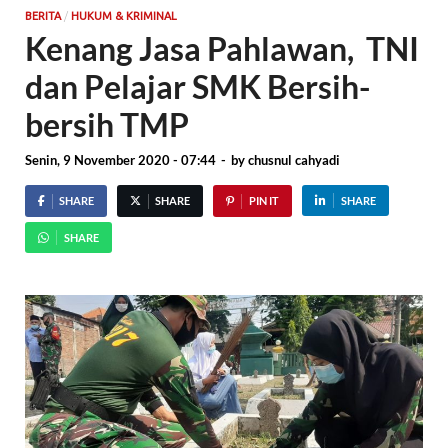
/
BERITA
HUKUM & KRIMINAL
Kenang Jasa Pahlawan, TNI
dan Pelajar SMK Bersih-
bersih TMP
Senin, 9 November 2020 - 07:44
-
by
chusnul cahyadi
SHARE
SHARE
PIN IT
SHARE
SHARE