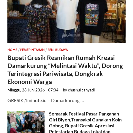
HOME
/
PEMERINTAHAN
/
SENI BUDAYA
Bupati Gresik Resmikan Rumah Kreasi
Damarkurung “Melintasi Waktu”, Dorong
Terintegrasi Pariwisata, Dongkrak
Ekonomi Warga
Minggu, 28 Juni 2026 - 07:04
-
by
chusnul cahyadi
GRESIK,1minute.id – Damarkurung …
Semarak Festival Pasar Panganan
Giri Biyen,Transaksi Gunakan Koin
Gobog, Bupati Gresik Apresiasi
Pelestarian Budaya Lokal dan