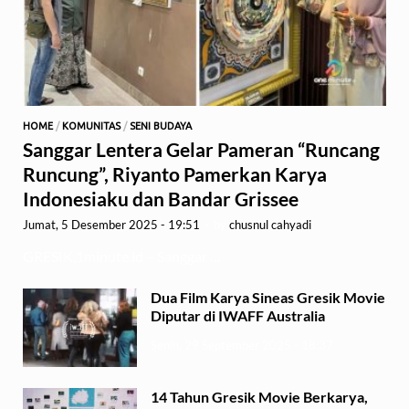
HOME
/
KOMUNITAS
/
SENI BUDAYA
Sanggar Lentera Gelar Pameran “Runcang
Runcung”, Riyanto Pamerkan Karya
Indonesiaku dan Bandar Grissee
Jumat, 5 Desember 2025 - 19:51
-
by
chusnul cahyadi
GRESIK,1minute.id – Sanggar …
Dua Film Karya Sineas Gresik Movie
Diputar di IWAFF Australia
Senin, 29 September 2025 - 18:37
14 Tahun Gresik Movie Berkarya,