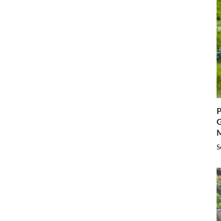
P
G
S