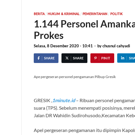
/
/
/
BERITA
HUKUM & KRIMINAL
PEMERINTAHAN
POLITIK
1.144 Personel Amankan
Prokes
Selasa, 8 Desember 2020 - 10:41
-
by
chusnul cahyadi
SHARE
SHARE
PIN IT
SH
Ape pergeseran personel pengamanan Pilbup Gresik
GRESIK ,
1minute.id
– Ribuan personel pengaman
suara (TPS). Sebelum menempati posisinya, merek
Jalan DR Wahidin Sudirohusodo,Kecamatan Kebo
Apel pergeseran pengamanan itu dipimpin Kapolr