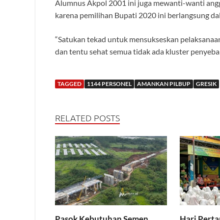
Alumnus Akpol 2001 ini juga mewanti-wanti anggo
karena pemilihan Bupati 2020 ini berlangsung d
“Satukan tekad untuk mensukseskan pelaksanaan 
dan tentu sehat semua tidak ada kluster penyeba
TAGGED
1144 PERSONEL
AMANKAN PILBUP
GRESIK
RELATED POSTS
Pasok Kebutuhan Semen
Hari Pert