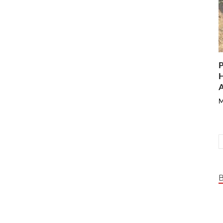
P
H
A
M