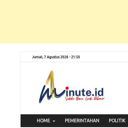
Jumat, 7 Agustus 2026 - 21:50
Selalu
1m
HOME
PEMERINTAHAN
POLITIK