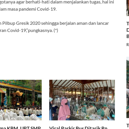
tanya agar berhati-hati dalam menjalankan tugas, hal ini
alam masa pandemi Covid-19.
Pilbup Gresik 2020 sehingga berjalan aman dan lancar
T
D
ran Covid-19,”pungkasnya. (*)
B
R
T
ama KBM, UPT SMP
Viral Parkir Bus Ditarik Rp