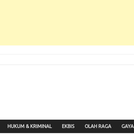
 Baru, Enak Dibaca!
inute.id
HUKUM & KRIMINAL
EKBIS
OLAH RAGA
GAYA